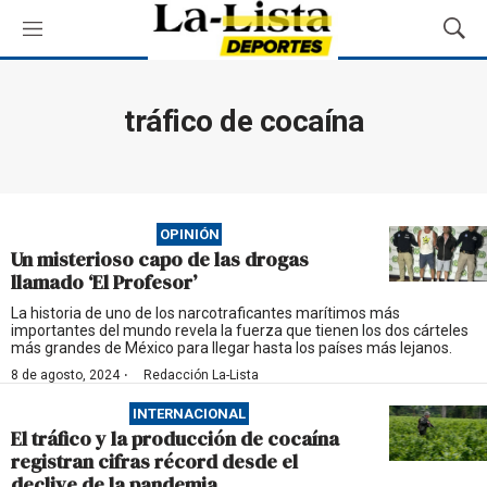
M
M
e
o
n
s
ú
t
tráfico de cocaína
r
a
r
B
ú
OPINIÓN
s
Un misterioso capo de las drogas
q
llamado ‘El Profesor’
u
e
La historia de uno de los narcotraficantes marítimos más
importantes del mundo revela la fuerza que tienen los dos cárteles
d
más grandes de México para llegar hasta los países más lejanos.
a
·
8 de agosto, 2024
Redacción La-Lista
INTERNACIONAL
El tráfico y la producción de cocaína
registran cifras récord desde el
declive de la pandemia