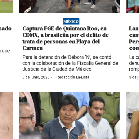
MÉXICO
usado
Captura FGE de Quintana Roo, en
Lan
CDMX, a brasileña por el delito de
cam
trata de personas en Playa del
Per
Carmen
com
urece
Para la detención de Débora ‘N’, se contó
La c
con la colaboración de la Fiscalía General de
denu
Justicia de la Ciudad de México
romp
·
5 de junio, 2025
Redacción La-Lista
3 de 