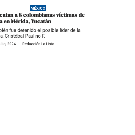
MÉXICO
catan a 8 colombianas víctimas de
ta en Mérida, Yucatán
ién fue detenido el posible líder de la
la, Cristóbal Paulino F.
·
ulio, 2024
Redacción La-Lista