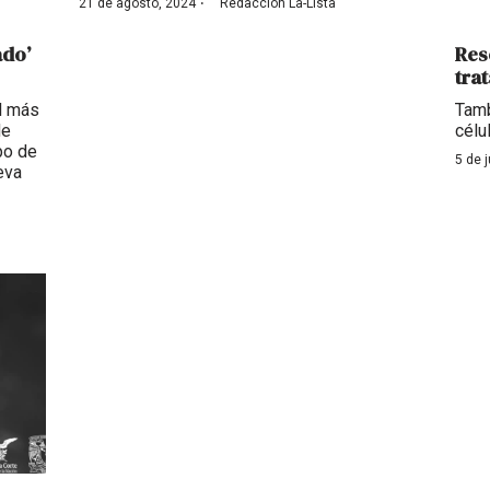
·
21 de agosto, 2024
Redacción La-Lista
ado’
Res
tra
al más
Tamb
de
célu
po de
5 de j
eva