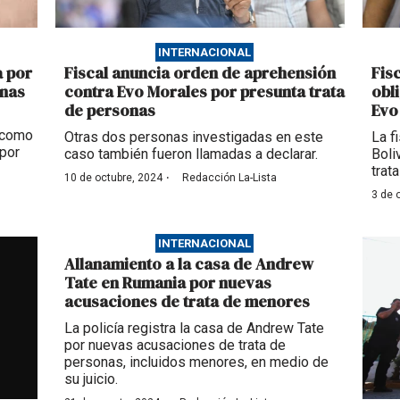
INTERNACIONAL
a por
Fiscal anuncia orden de aprehensión
Fis
onas
contra Evo Morales por presunta trata
obl
de personas
Evo
 como
Otras dos personas investigadas en este
La f
 por
caso también fueron llamadas a declarar.
Boli
trat
·
10 de octubre, 2024
Redacción La-Lista
3 de 
INTERNACIONAL
Allanamiento a la casa de Andrew
Tate en Rumania por nuevas
acusaciones de trata de menores
La policía registra la casa de Andrew Tate
por nuevas acusaciones de trata de
personas, incluidos menores, en medio de
su juicio.