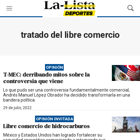
M
M
e
o
n
s
ú
t
tratado del libre comercio
r
a
r
B
ú
OPINIÓN
s
T-MEC: derribando mitos sobre la
q
controversia que viene
u
e
Lo que pudo ser una controversia fundamentalmente comercial,
Andrés Manuel López Obrador ha decidido transformarla en una
d
bandera política.
a
29 de julio, 2022
OPINIÓN INVITADA
Libre comercio de hidrocarburos
México y Estados Unidos han logrado fortalecer su