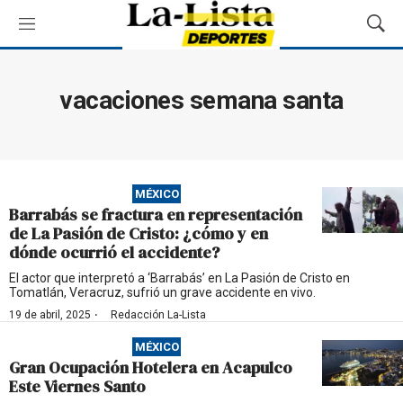
M
M
e
o
n
s
ú
t
vacaciones semana santa
r
a
r
B
ú
MÉXICO
s
Barrabás se fractura en representación
q
de La Pasión de Cristo: ¿cómo y en
u
dónde ocurrió el accidente?
e
d
El actor que interpretó a ‘Barrabás’ en La Pasión de Cristo en
Tomatlán, Veracruz, sufrió un grave accidente en vivo.
a
·
19 de abril, 2025
Redacción La-Lista
MÉXICO
Gran Ocupación Hotelera en Acapulco
Este Viernes Santo