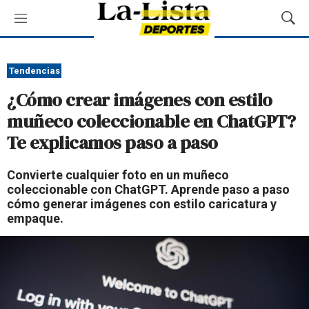
M
M
e
o
n
s
ú
t
Tendencias
r
¿Cómo crear imágenes con estilo
a
r
muñeco coleccionable en ChatGPT?
B
Te explicamos paso a paso
ú
s
q
Convierte cualquier foto en un muñeco
u
coleccionable con ChatGPT. Aprende paso a paso
e
cómo generar imágenes con estilo caricatura y
d
empaque.
a