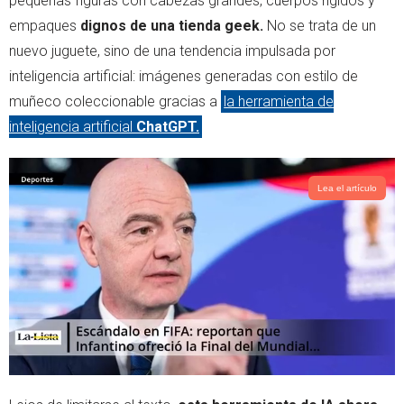
pequeñas figuras con cabezas grandes, cuerpos rígidos y
r
p
empaques
dignos de una tienda geek.
No se trata de un
p
nuevo juguete, sino de una tendencia impulsada por
inteligencia artificial: imágenes generadas con estilo de
muñeco coleccionable gracias a
la herramienta de
inteligencia artificial
ChatGPT.
Lea el artículo