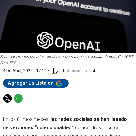
El estudio rev los usuarios pueden conversar con su popular chatbot, ChatGPT
Foto: EFE
4 De Abril, 2025 - 17:10
•
Redacción La-Lista
Agregar La Lista en
T
W
w
h
i
a
En los últimos meses,
las redes sociales se han llenado
t
t
t
s
de versiones “coleccionables”
de nosotros mismos:
e
a