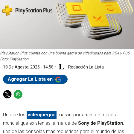
PlayStation Plus cuenta con una buena gama de videojuegos para PS4 y PS5.
Foto: PlayStation
18 De Agosto, 2025 - 14:58
•
Redacción La-Lista
Agregar La Lista en
T
W
w
h
i
a
Uno de los
videojuegos
más importantes de manera
t
t
t
s
mundial que existen es la marca de
Sony de PlayStation
,
e
a
una de las consolas más requeridas para el mundo de los