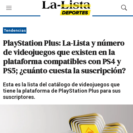
M
M
e
o
n
s
ú
t
Tendencias
r
PlayStation Plus: La-Lista y número
a
r
de videojuegos que existen en la
B
plataforma compatibles con PS4 y
ú
s
PS5; ¿cuánto cuesta la suscripción?
q
u
Esta es la lista del catálogo de videojuegos que
e
tiene la plataforma de PlayStation Plus para sus
d
suscriptores.
a