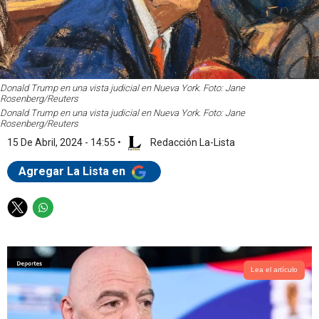
Donald Trump en una vista judicial en Nueva York. Foto: Jane
Rosenberg/Reuters
Donald Trump en una vista judicial en Nueva York. Foto: Jane
Rosenberg/Reuters
15 De Abril, 2024 - 14:55
•
Redacción La-Lista
Agregar La Lista en
T
W
w
h
i
a
t
t
t
s
Lea el artículo
e
a
r
p
p