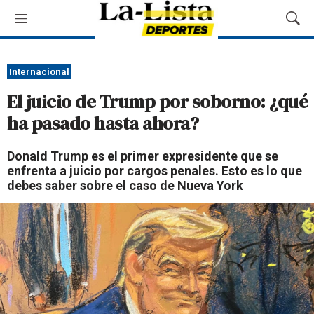
M
M
e
o
n
s
ú
t
Internacional
r
El juicio de Trump por soborno: ¿qué
a
r
ha pasado hasta ahora?
B
ú
Donald Trump es el primer expresidente que se
s
enfrenta a juicio por cargos penales. Esto es lo que
q
debes saber sobre el caso de Nueva York
u
e
d
a