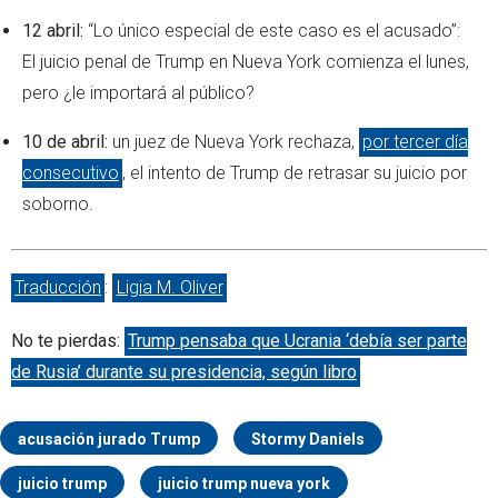
12 abril:
“Lo único especial de este caso es el acusado”:
El juicio penal de Trump en Nueva York comienza el lunes,
pero ¿le importará al público?
10 de abril:
un juez de Nueva York rechaza,
por tercer día
consecutivo
, el intento de Trump de retrasar su juicio por
soborno.
Traducción
:
Ligia M. Oliver
No te pierdas:
Trump pensaba que Ucrania ‘debía ser parte
de Rusia’ durante su presidencia, según libro
acusación jurado Trump
Stormy Daniels
juicio trump
juicio trump nueva york