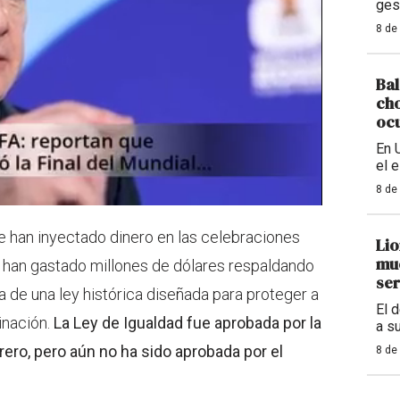
ges
8 de
Bal
cho
ocu
En 
el 
8 de
han inyectado dinero en las celebraciones
Lio
mue
 han gastado millones de dólares respaldando
ser
ra de una ley histórica diseñada para proteger a
El 
inación.
La Ley de Igualdad fue aprobada por la
a s
ro, pero aún no ha sido aprobada por el
8 de