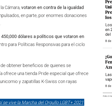
Pre
Uni
 la Cámara,
votaron en contra de la igualdad
Pre
impulsados, en parte, por enormes donaciones
los
.
Los
en 
del
e
450,000 dólares a políticos que votaron en
8 de
ntro para Políticas Responsivas para el ciclo
¡Go
Fem
z de obtener beneficios de quienes se
Azu
a ofrece una tienda Pride especial que ofrece
Las
vap
unicornio y zapatillas K-Swiss con rayas
8 de
PUBLICID
sí se vive la Marcha del Orgullo LGBT+ 2021