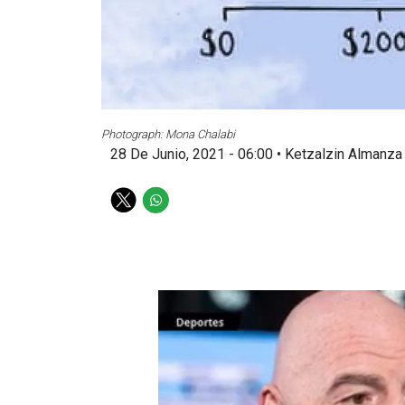
Photograph: Mona Chalabi
28 De Junio, 2021 - 06:00
•
Ketzalzin Almanza
T
W
w
h
i
a
t
t
t
s
e
a
r
p
p