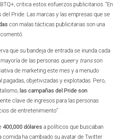
BTQ+, critica estos esfuerzos publicitarios. “En
 del Pride. Las marcas y las empresas que se
das
con malas tácticas publicitarias son una
, comentó.
rva que su bandeja de entrada se inunda cada
La mayoría de las personas
queer
y
trans
son
iciativa de marketing este mes y a menudo
l pagadas, objetivizadas y explotadas. Pero,
italismo,
las campañas del Pride son
uente clave de ingresos para las personas
ios de entretenimiento”.
e
400,000 dólares
a políticos que buscaban
 la comida ha cambiado su avatar de Twitter