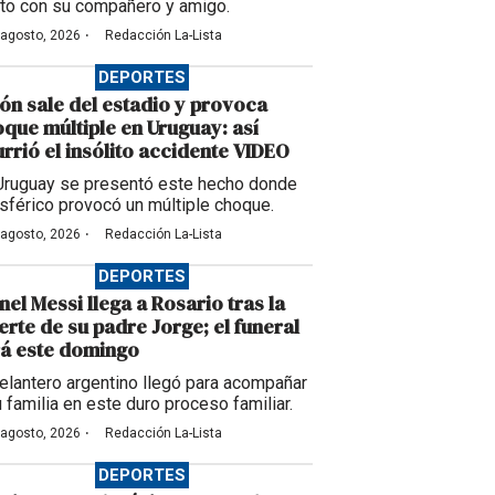
to con su compañero y amigo.
·
 agosto, 2026
Redacción La-Lista
DEPORTES
ón sale del estadio y provoca
que múltiple en Uruguay: así
rrió el insólito accidente VIDEO
Uruguay se presentó este hecho donde
esférico provocó un múltiple choque.
·
 agosto, 2026
Redacción La-Lista
DEPORTES
nel Messi llega a Rosario tras la
rte de su padre Jorge; el funeral
á este domingo
delantero argentino llegó para acompañar
u familia en este duro proceso familiar.
·
 agosto, 2026
Redacción La-Lista
DEPORTES