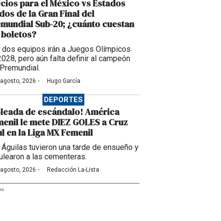
cios para el México vs Estados
dos de la Gran Final del
mundial Sub-20; ¿cuánto cuestan
 boletos?
 dos equipos irán a Juegos Olímpicos
2028, pero aún falta definir al campeón
 Premundial.
·
 agosto, 2026
Hugo García
DEPORTES
leada de escándalo! América
enil le mete DIEZ GOLES a Cruz
l en la Liga MX Femenil
 Águilas tuvieron una tarde de ensueño y
ulearon a las cementeras.
·
 agosto, 2026
Redacción La-Lista
AD