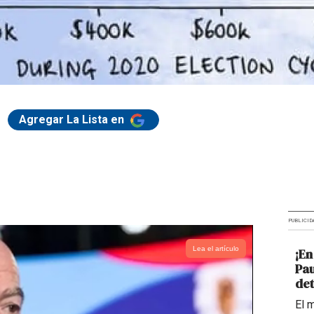
Agregar La Lista en
PUBLICID
Lea el artículo
¡En
Pau
det
El 