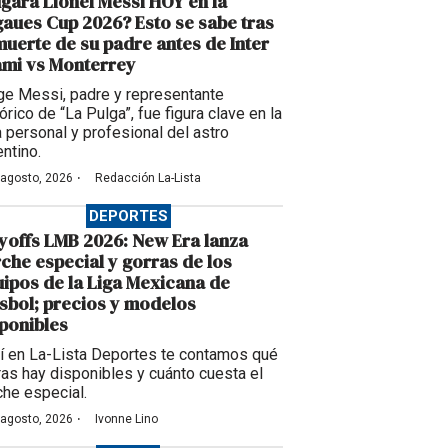
gará Lionel Messi HOY en la
aues Cup 2026? Esto se sabe tras
muerte de su padre antes de Inter
ami vs Monterrey
ge Messi, padre y representante
órico de “La Pulga”, fue figura clave en la
a personal y profesional del astro
entino.
·
 agosto, 2026
Redacción La-Lista
DEPORTES
yoffs LMB 2026: New Era lanza
che especial y gorras de los
ipos de la Liga Mexicana de
sbol; precios y modelos
ponibles
í en La-Lista Deportes te contamos qué
ras hay disponibles y cuánto cuesta el
che especial.
·
 agosto, 2026
Ivonne Lino