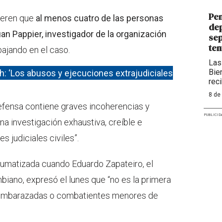
Pen
ieren que
al menos cuatro de las personas
dep
uan Pappier, investigador de la organización
sep
ten
bajando en el caso.
Las
Bie
 ‘Los abusos y ejecuciones extrajudiciales
rec
8 de
Defensa contiene graves incoherencias y
PUBLICID
na investigación exhaustiva, creíble e
s judiciales civiles”.
aumatizada cuando Eduardo Zapateiro, el
biano, expresó el lunes que “no es la primera
 embarazadas o combatientes menores de