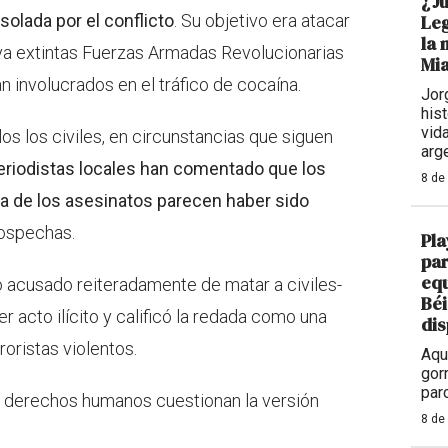
¿Ju
solada por el conflicto
. Su objetivo era atacar
Leg
la 
s ya extintas Fuerzas Armadas Revolucionarias
Mi
 involucrados en el tráfico de cocaína.
Jor
hist
vid
os los civiles, en circunstancias que siguen
arg
eriodistas locales han comentado que los
8 de
na de los asesinatos parecen haber sido
sospechas.
Pla
par
equ
o acusado reiteradamente de matar a civiles-
Béi
acto ilícito y calificó la redada como una
dis
roristas violentos.
Aqu
gor
par
e derechos humanos cuestionan la versión
8 de