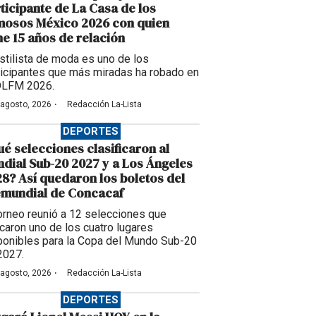
ticipante de La Casa de los
mosos México 2026 con quien
ne 15 años de relación
estilista de moda es uno de los
ticipantes que más miradas ha robado en
LFM 2026.
·
 agosto, 2026
Redacción La-Lista
DEPORTES
é selecciones clasificaron al
dial Sub-20 2027 y a Los Ángeles
8? Así quedaron los boletos del
emundial de Concacaf
torneo reunió a 12 selecciones que
caron uno de los cuatro lugares
ponibles para la Copa del Mundo Sub-20
2027.
·
 agosto, 2026
Redacción La-Lista
DEPORTES