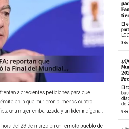
par
Fa
tie
El 
par
LCD
8 de
¿Qu
Mun
202
Pr
El 
rentan a crecientes peticiones para que
bus
dis
ejército en la que murieron al menos cuatro
de 
años, una mujer embarazada y un líder indígena-.
8 de
a hora del 28 de marzo en un
remoto pueblo de