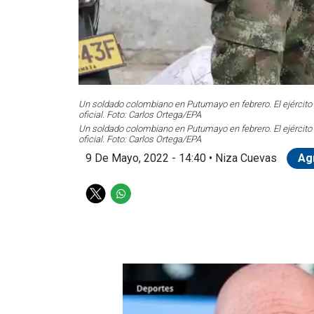
Un soldado colombiano en Putumayo en febrero. El ejército
oficial. Foto: Carlos Ortega/EPA
Un soldado colombiano en Putumayo en febrero. El ejército
oficial. Foto: Carlos Ortega/EPA
9 De Mayo, 2022 - 14:40
•
Niza Cuevas
Ag
T
W
w
h
i
a
t
t
t
s
e
a
r
p
p