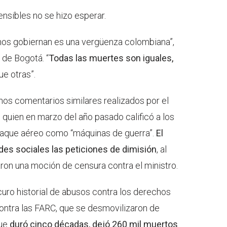
nsibles no se hizo esperar.
nos gobiernan es una vergüenza colombiana”,
 de Bogotá. “
Todas las muertes son iguales,
e otras”.
s comentarios similares realizados por el
 quien en marzo del año pasado calificó a los
taque aéreo como “máquinas de guerra”.
El
edes sociales las peticiones de dimisión
, al
aron una moción de censura contra el ministro.
curo historial de abusos contra los derechos
ntra las FARC, que se desmovilizaron de
ue
duró cinco décadas, dejó 260 mil muertos