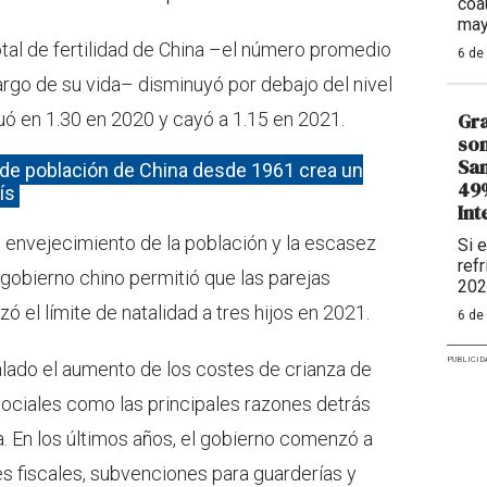
coa
may
otal de fertilidad de China –el número promedio
6 de
largo de su vida– disminuyó por debajo del nivel
tuó en 1.30 en 2020 y cayó a 1.15 en 2021.
Gra
son
Sam
de población de China desde 1961 crea un
49%
ís
Int
 envejecimiento de la población y la escasez
Si 
refr
 gobierno chino permitió que las parejas
202
izó el límite de natalidad a tres hijos en 2021.
6 de
PUBLICID
alado el aumento de los costes de crianza de
 sociales como las principales razones detrás
na. En los últimos años, el gobierno comenzó a
 fiscales, subvenciones para guarderías y