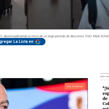
1, desencadenando el inicio de un largo periodo de descenso. Foto: Mark Schie
gregar La Lista en
PUBLICID
Lea el artículo
"¡V
esp
de 
Col
est