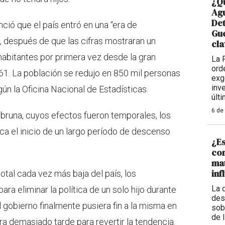
¿Qu
Agu
De
ció que el país entró en una “era de
Gue
 después de que las cifras mostraran un
cla
abitantes por primera vez desde la gran
La 
ord
1. La población se redujo en 850 mil personas
exg
inv
ún la Oficina Nacional de Estadísticas.
últ
6 de
mbruna, cuyos efectos fueron temporales, los
ca el inicio de un largo período de descenso
¿Es
con
mat
inf
total cada vez más baja del país, los
La 
ra eliminar la política de un solo hijo durante
des
 gobierno finalmente pusiera fin a la misma en
sob
de 
a demasiado tarde para revertir la tendencia.