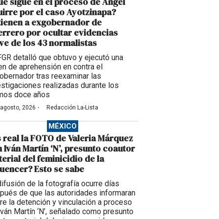
é sigue en el proceso de Ángel
irre por el caso Ayotzinapa?
tienen a exgobernador de
rrero por ocultar evidencias
ve de los 43 normalistas
FGR detalló que obtuvo y ejecutó una
en de aprehensión en contra el
obernador tras reexaminar las
estigaciones realizadas durante los
imos doce años
·
 agosto, 2026
Redacción La-Lista
MÉXICO
 real la FOTO de Valeria Márquez
 Iván Martín ‘N’, presunto coautor
erial del feminicidio de la
luencer? Esto se sabe
difusión de la fotografía ocurre días
pués de que las autoridades informaran
re la detención y vinculación a proceso
Iván Martín ‘N’, señalado como presunto