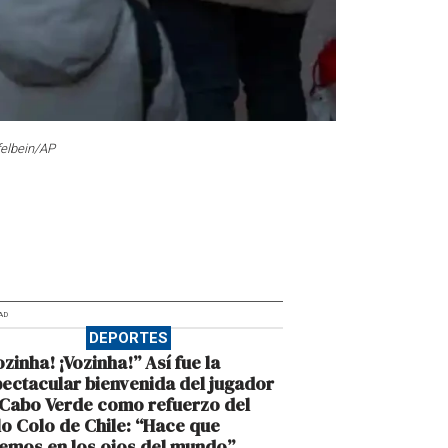
felbein/AP
AD
DEPORTES
ozinha! ¡Vozinha!” Así fue la
ectacular bienvenida del jugador
Cabo Verde como refuerzo del
o Colo de Chile: “Hace que
emos en los ojos del mundo”