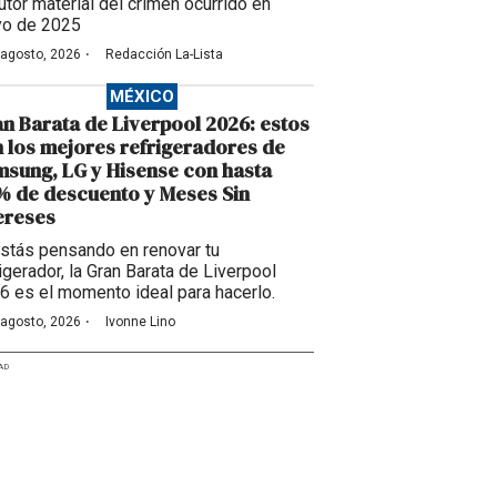
utor material del crimen ocurrido en
o de 2025
·
 agosto, 2026
Redacción La-Lista
MÉXICO
n Barata de Liverpool 2026: estos
 los mejores refrigeradores de
sung, LG y Hisense con hasta
 de descuento y Meses Sin
ereses
estás pensando en renovar tu
igerador, la Gran Barata de Liverpool
6 es el momento ideal para hacerlo.
·
 agosto, 2026
Ivonne Lino
AD