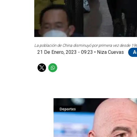
La población de China disminuyó por primera vez desde 196
21 De Enero, 2023 - 09:23
•
Niza Cuevas
A
T
W
w
h
i
a
t
t
t
s
e
a
r
p
p