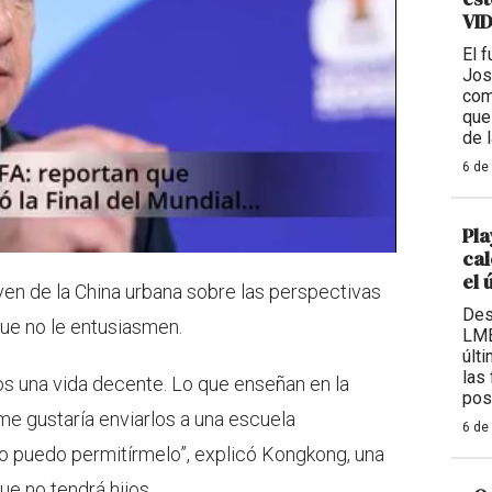
VI
El 
Jos
com
que
de 
6 de
Pla
cal
el 
ven de la China urbana sobre las perspectivas
Des
que no le entusiasmen.
LMB
últ
las
os una vida decente. Lo que enseñan en la
pos
me gustaría enviarlos a una escuela
6 de
 no puedo permitírmelo”, explicó Kongkong, una
ue no tendrá hijos.