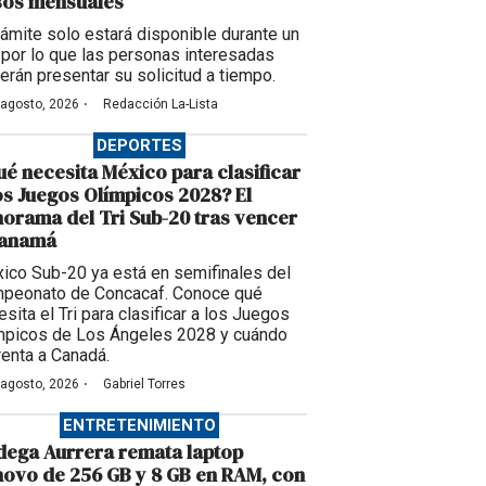
sos mensuales
trámite solo estará disponible durante un
, por lo que las personas interesadas
erán presentar su solicitud a tiempo.
·
 agosto, 2026
Redacción La-Lista
DEPORTES
é necesita México para clasificar
os Juegos Olímpicos 2028? El
orama del Tri Sub-20 tras vencer
Panamá
ico Sub-20 ya está en semifinales del
peonato de Concacaf. Conoce qué
sita el Tri para clasificar a los Juegos
mpicos de Los Ángeles 2028 y cuándo
renta a Canadá.
·
 agosto, 2026
Gabriel Torres
ENTRETENIMIENTO
ega Aurrera remata laptop
ovo de 256 GB y 8 GB en RAM, con