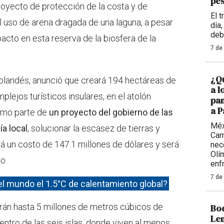
pe
royecto de protección de la costa y de
El 
l uso de arena dragada de una laguna, a pesar
día
deb
cto en esta reserva de la biosfera de la
7 de
¿Qu
holandés, anunció que creará 194 hectáreas de
a l
lejos turísticos insulares, en el atolón
pan
a 
como parte de
un proyecto del gobierno de las
Méx
a local
, solucionar la escasez de tierras y
Cam
drá un costo de 147.1 millones de dólares y será
nece
Olí
o.
enf
7 de
l mundo el 1.5°C de calentamiento global?
rán hasta 5 millones de metros cúbicos de
Bod
Len
entro de las seis islas, donde viven al menos