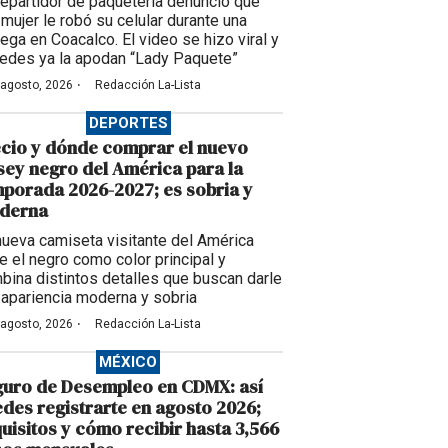
repartidor de paquetería denunció que
 mujer le robó su celular durante una
rega en Coacalco. El video se hizo viral y
redes ya la apodan “Lady Paquete”
·
 agosto, 2026
Redacción La-Lista
DEPORTES
cio y dónde comprar el nuevo
sey negro del América para la
porada 2026-2027; es sobria y
derna
nueva camiseta visitante del América
ne el negro como color principal y
bina distintos detalles que buscan darle
 apariencia moderna y sobria
·
 agosto, 2026
Redacción La-Lista
MÉXICO
guro de Desempleo en CDMX: así
des registrarte en agosto 2026;
uisitos y cómo recibir hasta 3,566