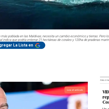
na más poblada en las Maldivas, necesita un cambio económico y tierras. Pero los
l indica que podría enterrar 21 hectáreas de corales y 120ha de praderas marina
gregar La Lista en
PUBLICID
Lea el artículo
VID
rep
Coa