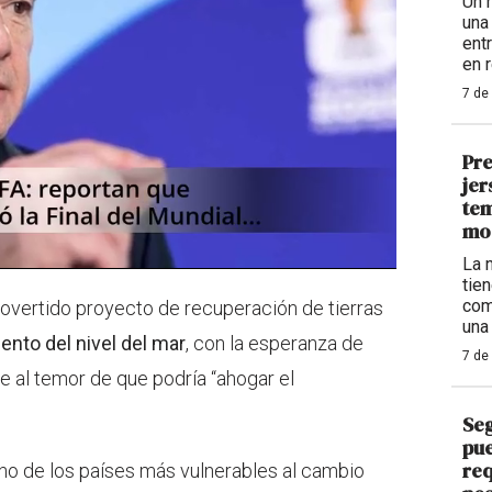
Un 
una
ent
en 
7 de
Pre
jer
tem
mo
La 
tie
com
rovertido proyecto de recuperación de tierras
una
ento del nivel del mar
, con la esperanza de
7 de
e al temor de que podría “ahogar el
Se
pue
req
 uno de los países más vulnerables al cambio