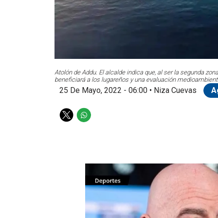
Atolón de Addu. El alcalde indica que, al ser la segunda zo
beneficiará a los lugareños y una evaluación medioambienta
25 De Mayo, 2022 - 06:00
•
Niza Cuevas
A
T
W
w
h
i
a
t
t
t
s
e
a
r
p
p