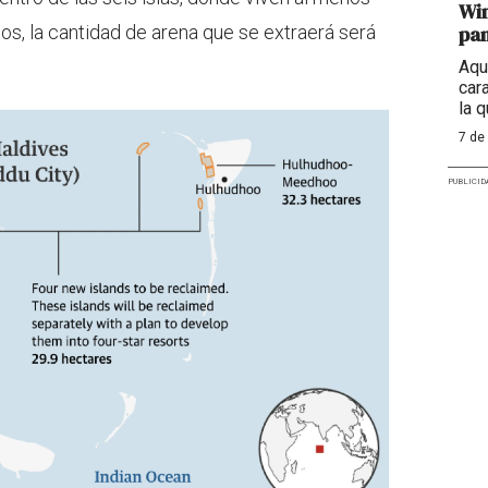
Win
os, la cantidad de arena que se extraerá será
pan
Aqu
cara
la 
7 de
PUBLICID