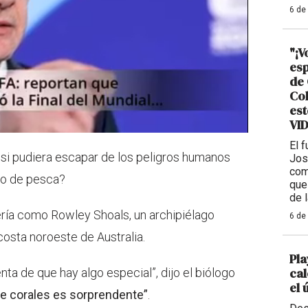
6 de
"¡V
esp
de 
Col
est
VI
El 
 si pudiera escapar de los peligros humanos
Jos
com
so de pesca?
que
de 
ría como Rowley Shoals, un archipiélago
6 de
costa noroeste de Australia.
Pla
cal
ta de que hay algo especial”, dijo el biólogo
el 
de corales es sorprendente”
.