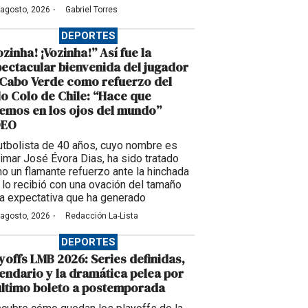
·
 agosto, 2026
Gabriel Torres
DEPORTES
ozinha! ¡Vozinha!” Así fue la
ectacular bienvenida del jugador
Cabo Verde como refuerzo del
o Colo de Chile: “Hace que
emos en los ojos del mundo”
DEO
futbolista de 40 años, cuyo nombre es
imar José Évora Dias, ha sido tratado
o un flamante refuerzo ante la hinchada
 lo recibió con una ovación del tamaño
la expectativa que ha generado
·
 agosto, 2026
Redacción La-Lista
DEPORTES
yoffs LMB 2026: Series definidas,
endario y la dramática pelea por
último boleto a postemporada