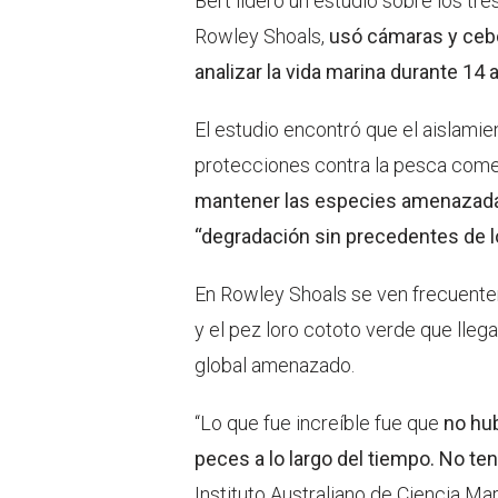
Bert lideró un estudio sobre los t
Rowley Shoals,
usó cámaras y cebos
analizar la vida marina durante 14 
El estudio encontró que el aislamie
protecciones contra la pesca comer
mantener las especies amenazadas
“degradación sin precedentes de l
En Rowley Shoals se ven frecuent
y el pez loro cototo verde que lleg
global amenazado.
“Lo que fue increíble fue que
no hub
peces a lo largo del tiempo. No t
Instituto Australiano de Ciencia Ma