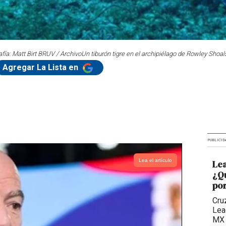
afía: Matt Birt BRUV / Archivo
Un tiburón tigre en el archipiélago de Rowley Shoal
Agregar La Lista en
PUBLICID
Lea el artículo
Lea
¿Qu
por
Cru
Lea
MX 