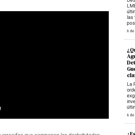
Des
LMB
últ
las
pos
6 de
¿Qu
Agu
De
Gue
cla
La 
ord
exg
inv
últ
6 de
¿Es