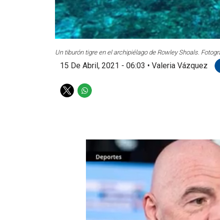
Un tiburón tigre en el archipiélago de Rowley Shoals. Fotogr
15 De Abril, 2021 - 06:03
•
Valeria Vázquez
T
W
w
h
i
a
t
t
t
s
e
a
r
p
p