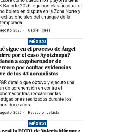
cubre cómo quedan los playoffs de la
 Banorte 2026: equipos clasificados, el
imo boleto en disputa en la Zona Norte y
 fechas oficiales del arranque de la
temporada.
·
 agosto, 2026
Gabriel Torres
MÉXICO
é sigue en el proceso de Ángel
irre por el caso Ayotzinapa?
tienen a exgobernador de
rrero por ocultar evidencias
ve de los 43 normalistas
FGR detalló que obtuvo y ejecutó una
en de aprehensión en contra el
obernador tras reexaminar las
estigaciones realizadas durante los
imos doce años
·
 agosto, 2026
Redacción La-Lista
MÉXICO
 real la FOTO de Valeria Márquez