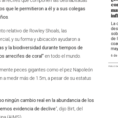
res arrecifes que componen las deshabitadas
con
 que le permitieron a él y a sus colegas
mat
inf
años
.
La 
des
nto relativo de Rowley Shoals, las
sob
de 
cial, y su forma y ubicación ayudaron a
coa
 y la biodiversidad durante tiempos de
may
os arrecifes de coral”
en todo el mundo.
6 de
PUBLICID
emente peces gigantes como el pez Napoleón
an a medir más de 1.5m, a pesar de su estatus
o ningún cambio real en la abundancia de los
enemos evidencia de declive
”, dijo Birt, del
rina (AIMS).