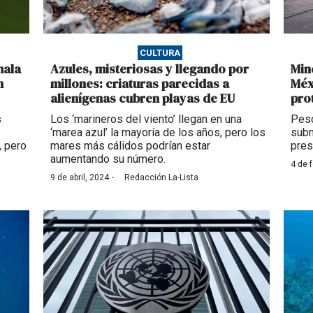
CULTURA
mala
Azules, misteriosas y llegando por
Min
n
millones: criaturas parecidas a
Méx
alienígenas cubren playas de EU
pro
s
Los ‘marineros del viento’ llegan en una
Pesc
‘marea azul’ la mayoría de los años, pero los
subm
, pero
mares más cálidos podrían estar
pres
aumentando su número.
4 de 
·
9 de abril, 2024
Redacción La-Lista