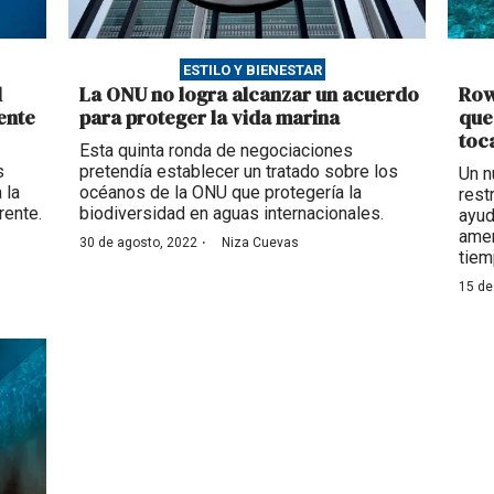
ESTILO Y BIENESTAR
l
La ONU no logra alcanzar un acuerdo
Row
ente
para proteger la vida marina
que
toc
Esta quinta ronda de negociaciones
s
pretendía establecer un tratado sobre los
Un n
 la
océanos de la ONU que protegería la
rest
rente.
biodiversidad en aguas internacionales.
ayud
amen
·
30 de agosto, 2022
Niza Cuevas
tiem
15 de