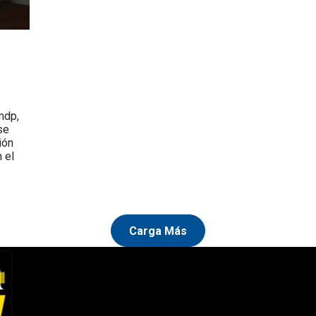
mdp,
se
ión
 el
Carga Más