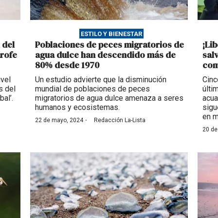
ESTILO Y BIENESTAR
 del
Poblaciones de peces migratorios de
¡Li
trofe
agua dulce han descendido más de
salv
80% desde 1970
com
ivel
Un estudio advierte que la disminución
Cinc
s del
mundial de poblaciones de peces
últi
bal’.
migratorios de agua dulce amenaza a seres
acua
humanos y ecosistemas.
sigu
en m
·
22 de mayo, 2024
Redacción La-Lista
20 de