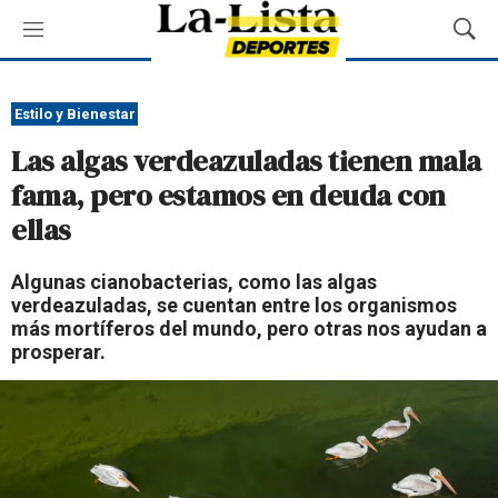
M
M
e
o
n
s
ú
t
Estilo y Bienestar
r
Las algas verdeazuladas tienen mala
a
r
fama, pero estamos en deuda con
B
ellas
ú
s
q
Algunas cianobacterias, como las algas
u
verdeazuladas, se cuentan entre los organismos
e
más mortíferos del mundo, pero otras nos ayudan a
d
prosperar.
a