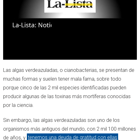
e
a
r
p
p
Las algas verdeazuladas, o cianobacterias, se presentan de
muchas formas y suelen tener mala fama, sobre todo
porque cinco de las 2 mil especies identificadas pueden
producir algunas de las toxinas más mortíferas conocidas
por la ciencia.
Sin embargo, las algas verdeazuladas son uno de los
organismos más antiguos del mundo, con 2 mil 100 millones
de años, y
tenemos una deuda de gratitud con ellas
.