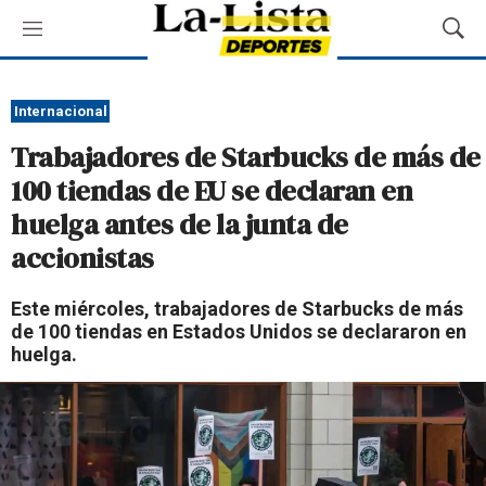
M
M
e
o
n
s
ú
t
Internacional
r
Trabajadores de Starbucks de más de
a
r
100 tiendas de EU se declaran en
B
huelga antes de la junta de
ú
s
accionistas
q
u
Este miércoles, trabajadores de Starbucks de más
e
de 100 tiendas en Estados Unidos se declararon en
d
huelga.
a