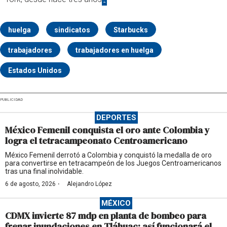
huelga
sindicatos
Starbucks
trabajadores
trabajadores en huelga
Estados Unidos
PUBLICIDAD
DEPORTES
México Femenil conquista el oro ante Colombia y
logra el tetracampeonato Centroamericano
México Femenil derrotó a Colombia y conquistó la medalla de oro
para convertirse en tetracampeón de los Juegos Centroamericanos
tras una final inolvidable.
·
6 de agosto, 2026
Alejandro López
MÉXICO
CDMX invierte 87 mdp en planta de bombeo para
frenar inundaciones en Tláhuac; así funcionará el