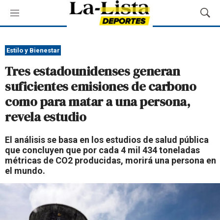
M
M
e
o
n
s
ú
t
Estilo y Bienestar
r
Tres estadounidenses generan
a
r
suficientes emisiones de carbono
B
como para matar a una persona,
ú
s
revela estudio
q
u
El análisis se basa en los estudios de salud pública
e
que concluyen que por cada 4 mil 434 toneladas
d
métricas de CO2 producidas, morirá una persona en
a
el mundo.