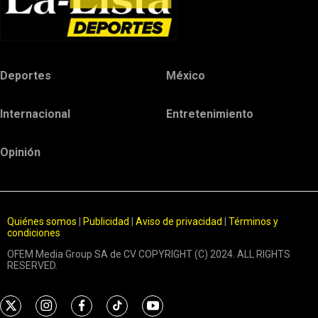
Deportes
México
Internacional
Entretenimiento
Opinión
Quiénes somos
|
Publicidad
|
Aviso de privacidad
|
Términos y
condiciones
OFEM Media Group SA de CV COPYRIGHT (C) 2024. ALL RIGHTS
RESERVED.
t
i
f
t
y