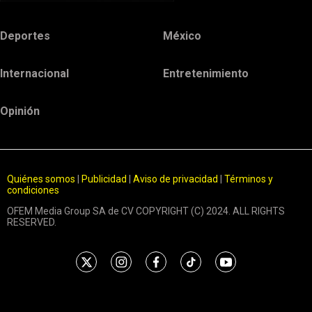
Deportes
México
Internacional
Entretenimiento
Opinión
Quiénes somos
|
Publicidad
|
Aviso de privacidad
|
Términos y
condiciones
OFEM Media Group SA de CV COPYRIGHT (C) 2024. ALL RIGHTS
RESERVED.
t
i
f
t
y
w
n
a
i
o
i
s
c
k
u