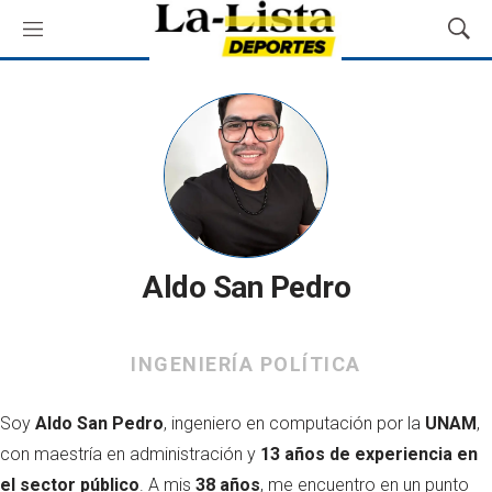
M
M
e
o
n
s
ú
t
r
a
r
B
ú
s
q
Aldo San Pedro
u
e
d
a
INGENIERÍA POLÍTICA
Soy
Aldo San Pedro
, ingeniero en computación por la
UNAM
,
con maestría en administración y
13 años de experiencia en
el sector público
. A mis
38 años
, me encuentro en un punto