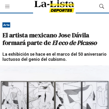
M
M
e
o
n
s
ú
t
Arte
r
El artista mexicano Jose Dávila
a
r
formará parte de
El eco de Picasso
B
ú
La exhibición se hace en el marco del 50 aniversario
s
luctuoso del genio del cubismo.
q
u
e
d
a