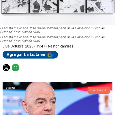
El artista mexicano Jose Dávila formará parte de la exposición 'El eco de
Picasso'. Foto: Galería OMR
El artista mexicano Jose Dávila formará parte de la exposición 'El eco de
Picasso'. Foto: Galería OMR
5 De Octubre, 2023 - 19:47
•
Nestor Ramírez
Agregar La Lista en
T
W
w
h
i
a
t
t
t
s
Lea el artículo
e
a
r
p
p