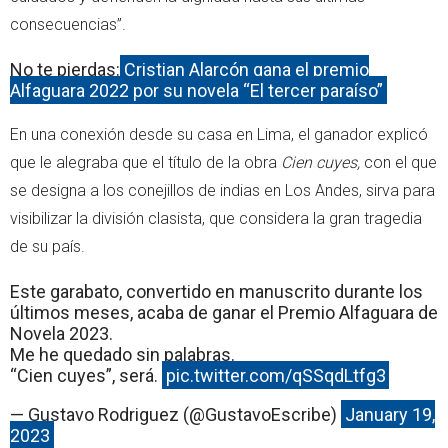
consecuencias”.
No te pierdas:
Cristian Alarcón gana el premio
Alfaguara 2022 por su novela “El tercer paraíso”
En una conexión desde su casa en Lima, el ganador explicó
que le alegraba que el título de la obra
Cien cuyes,
con el que
se designa a los conejillos de indias en Los Andes, sirva para
visibilizar la división clasista, que considera la gran tragedia
de su país.
Este garabato, convertido en manuscrito durante los
últimos meses, acaba de ganar el Premio Alfaguara de
Novela 2023.
Me he quedado sin palabras.
“Cien cuyes”, será.
pic.twitter.com/qSSqdLtfg3
— Gustavo Rodriguez (@GustavoEscribe)
January 19,
2023