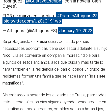
Rodríguez-
@GustavoEscribe
- con la novela ‘Cien
Cuyes’.
El 23 de marzo en librerías.
#PremioAlfaguara23
pic.twitter.com/Uz0aC191wp
— Alfaguara (@AlfaguaraES)
January 19, 2023
Su protagonista es
Frasia
quien, acuciada por sus
necesidades económicas, tiene que sacar adelante a su
hijo
Nico
. Ella se convierte en compañía imprescindible para
algunos de estos ancianos, a los que cuida y más tarde lo
hará también en la residencia del barrio, donde un grupo de
residentes forman una familia que se hace llamar
“los siete
magníficos”
.
Sin embargo, a pesar de los cuidados de Frasia, para todos
estos personajes los días siguen cayendo pesadamente en
una rutina de medicamentos, comidas sosas a horas fijas,