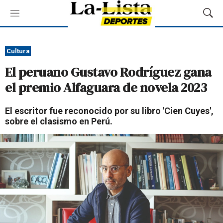
M
M
e
o
n
s
ú
t
Cultura
r
El peruano Gustavo Rodríguez gana
a
r
el premio Alfaguara de novela 2023
B
ú
El escritor fue reconocido por su libro 'Cien Cuyes',
s
sobre el clasismo en Perú.
q
u
e
d
a