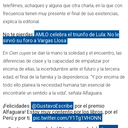
telefilmes, achaques y alguna que otra charla, en la que con
frecuencia tienen muy presente el final de sus existencias,
explica la editorial.
No te pierdas:
AMLO celebra el triunfo de Lula: No le
sirvió su foro a Vargas Llosa
En
Cien cuyes
se dan la mano la soledad y el encuentro, las
diferencias de clase y la capacidad de empatizar por
encima de ellas, la incertidumbre ante el futuro y la tercera
edad, el final de la familia y la dependencia. “Y por encima de
todo ello planea la necesidad humana tan esencial de
encontrarle un sentido a la vida”, señala Alfaguara.
¡Felicidades ⁦
@GustavoEscribe
⁩ por el premio
Alfaguara! Estoy muy contento por los libros, por el
Perú y por ti.
pic.twitter.com/Y1Tg1VHONN