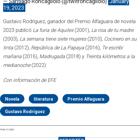
— Santiago Roncagliolo (@twitroncagliolo)
January
19, 2023
Gustavo Rodríguez, ganador del Premio Alfaguara de novela
2023 publicó
La furia de Aquiles
(2001),
La risa de tu madre
(2003),
La semana tiene siete mujeres
(2010),
Cocinero en su
tinta
(2012),
República de La Papaya
(2016),
Te escribí
mañana
(2016),
Madrugada
(2018) y
Treinta kilómetros a la
medianoche
(2022).
Con información de EFE
Novela
literatura
Premio Alfaguara
Gustavo Rodríguez
PUBLICIDAD