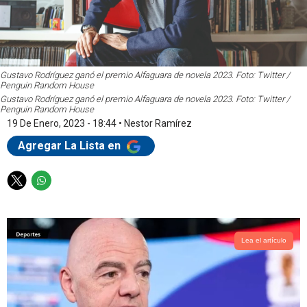
Gustavo Rodríguez ganó el premio Alfaguara de novela 2023. Foto: Twitter /
Penguin Random House
Gustavo Rodríguez ganó el premio Alfaguara de novela 2023. Foto: Twitter /
Penguin Random House
19 De Enero, 2023 - 18:44
•
Nestor Ramírez
Agregar La Lista en
T
W
w
h
i
a
t
t
t
s
Lea el artículo
e
a
r
p
p