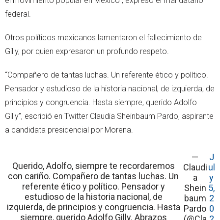
el movimiento popular en México”, expresó el mandatario
federal.
Otros políticos mexicanos lamentaron el fallecimiento de
Gilly, por quien expresaron un profundo respeto.
“Compañero de tantas luchas. Un referente ético y político.
Pensador y estudioso de la historia nacional, de izquierda, de
principios y congruencia. Hasta siempre, querido Adolfo
Gilly”, escribió en Twitter Claudia Sheinbaum Pardo, aspirante
a candidata presidencial por Morena.
—
J
Querido, Adolfo, siempre te recordaremos
Claudi
ul
con cariño. Compañero de tantas luchas. Un
a
y
referente ético y político. Pensador y
Shein
5,
estudioso de la historia nacional, de
baum
2
izquierda, de principios y congruencia. Hasta
Pardo
0
siempre, querido Adolfo Gilly. Abrazos
(@Cla
2