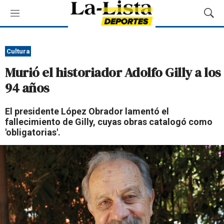
M
M
e
o
n
s
ú
t
Cultura
r
Murió el historiador Adolfo Gilly a los
a
r
94 años
B
ú
El presidente López Obrador lamentó el
s
fallecimiento de Gilly, cuyas obras catalogó como
q
'obligatorias'.
u
e
d
a