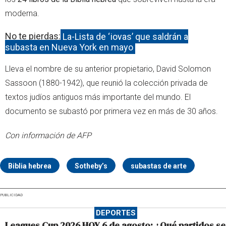
moderna.
No te pierdas:
La-Lista de ‘joyas’ que saldrán a
subasta en Nueva York en mayo
Lleva el nombre de su anterior propietario, David Solomon
Sassoon (1880-1942), que reunió la colección privada de
textos judíos antiguos más importante del mundo. El
documento se subastó por primera vez en más de 30 años.
Con información de AFP
Biblia hebrea
Sotheby’s
subastas de arte
PUBLICIDAD
DEPORTES
Leagues Cup 2026 HOY 6 de agosto: ¿Qué partidos se