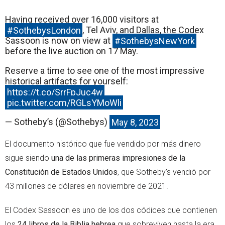
Having received over 16,000 visitors at
#SothebysLondon
, Tel Aviv, and Dallas, the Codex
Sassoon is now on view at
#SothebysNewYork
before the live auction on 17 May.
Reserve a time to see one of the most impressive
historical artifacts for yourself:
https://t.co/SrrFpJuc4w
pic.twitter.com/RGLsYMoWli
— Sotheby’s (@Sothebys)
May 8, 2023
El documento histórico que fue vendido por más dinero
sigue siendo
una de las primeras impresiones de la
Constitución de Estados Unidos
, que Sotheby’s vendió por
43 millones de dólares en noviembre de 2021.
El Codex Sassoon es uno de los dos códices que contienen
los
24 libros de la Biblia hebrea
que sobreviven hasta la era