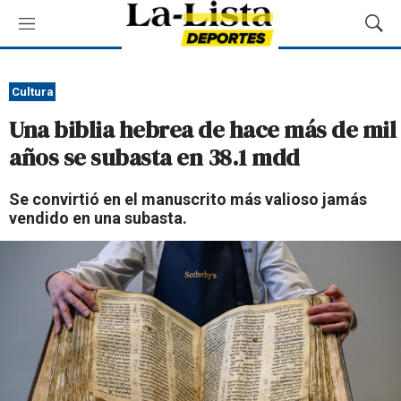
M
M
e
o
n
s
ú
t
Cultura
r
Una biblia hebrea de hace más de mil
a
r
años se subasta en 38.1 mdd
B
ú
Se convirtió en el manuscrito más valioso jamás
s
vendido en una subasta.
q
u
e
d
a