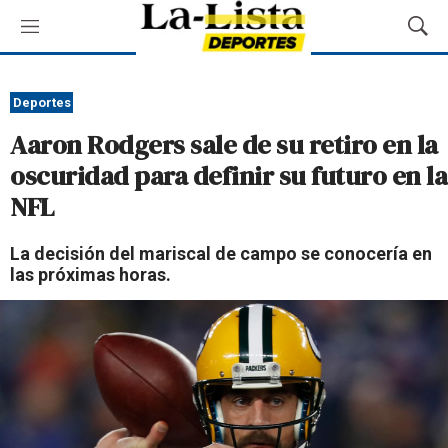
M
M
e
o
n
s
ú
t
Deportes
r
Aaron Rodgers sale de su retiro en la
a
r
oscuridad para definir su futuro en la
B
NFL
ú
s
q
La decisión del mariscal de campo se conocería en
u
las próximas horas.
e
d
a