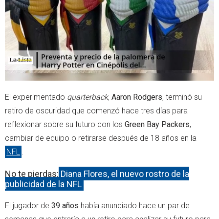
r
p
p
El experimentado
quarterback
,
Aaron Rodgers
, terminó su
retiro de oscuridad que comenzó hace tres días para
reflexionar sobre su futuro con los
Green Bay Packers
,
cambiar de equipo o retirarse después de 18 años en la
NFL
.
No te pierdas:
Diana Flores, el nuevo rostro de la
publicidad de la NFL
El jugador de
39 años
había anunciado hace un par de