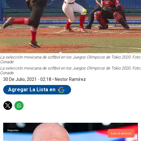
La selección mexicana de softbol en los Juegos Olímpicos de Tokio 2020. Foto:
Conade
La selección mexicana de softbol en los Juegos Olímpicos de Tokio 2020. Foto:
Conade
30 De Julio, 2021 - 02:18
•
Nestor Ramírez
Agregar La Lista en
T
W
w
h
i
a
t
t
t
s
Lea el artículo