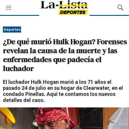
M
M
e
o
n
s
ú
t
Deportes
r
¿De qué murió Hulk Hogan? Forenses
a
r
revelan la causa de la muerte y las
B
enfermedades que padecía el
ú
s
luchador
q
u
El luchador Hulk Hogan murió a los 71 años el
e
pasado 24 de julio en su hogar de Clearwater, en el
d
condado Pinellas. Aquí te contamos los nuevos
a
detalles del caso.