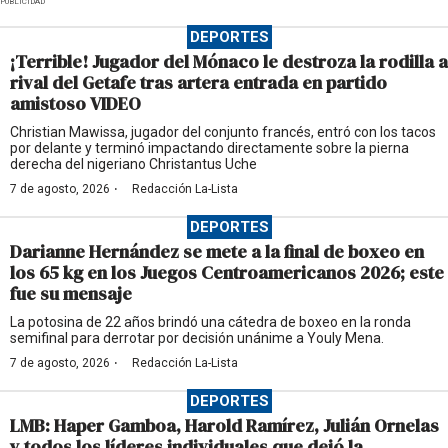
PUBLICIDAD
DEPORTES
¡Terrible! Jugador del Mónaco le destroza la rodilla a
rival del Getafe tras artera entrada en partido
amistoso VIDEO
Christian Mawissa, jugador del conjunto francés, entró con los tacos
por delante y terminó impactando directamente sobre la pierna
derecha del nigeriano Christantus Uche
·
7 de agosto, 2026
Redacción La-Lista
DEPORTES
Darianne Hernández se mete a la final de boxeo en
los 65 kg en los Juegos Centroamericanos 2026; este
fue su mensaje
La potosina de 22 años brindó una cátedra de boxeo en la ronda
semifinal para derrotar por decisión unánime a Youly Mena.
·
7 de agosto, 2026
Redacción La-Lista
DEPORTES
LMB: Haper Gamboa, Harold Ramírez, Julián Ornelas
y todos los líderes individuales que dejó la