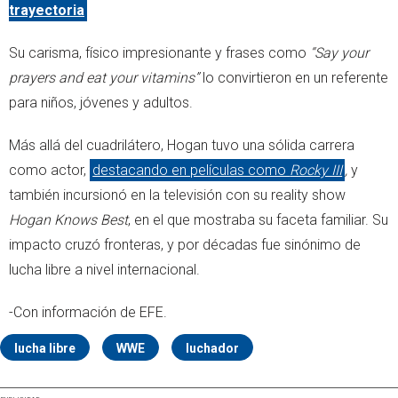
trayectoria
Su carisma, físico impresionante y frases como
“Say your
prayers and eat your vitamins”
lo convirtieron en un referente
para niños, jóvenes y adultos.
Más allá del cuadrilátero, Hogan tuvo una sólida carrera
como actor,
destacando en películas como
Rocky III
,
y
también incursionó en la televisión con su reality show
Hogan Knows Best
, en el que mostraba su faceta familiar. Su
impacto cruzó fronteras, y por décadas fue sinónimo de
lucha libre a nivel internacional.
-Con información de EFE.
lucha libre
WWE
luchador