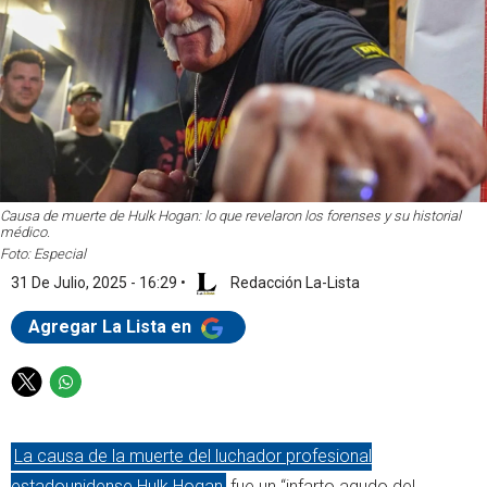
Causa de muerte de Hulk Hogan: lo que revelaron los forenses y su historial
médico.
Foto: Especial
31 De Julio, 2025 - 16:29
•
Redacción La-Lista
Agregar La Lista en
T
W
w
h
i
a
La causa de la muerte del luchador profesional
t
t
t
s
estadounidense Hulk Hogan
fue un “infarto agudo del