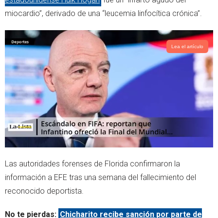
e
a
miocardio”, derivado de una “leucemia linfocítica crónica”.
r
p
p
Lea el artículo
Las autoridades forenses de Florida confirmaron la
información a EFE tras una semana del fallecimiento del
reconocido deportista.
No te pierdas:
Chicharito recibe sanción por parte de