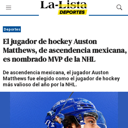
M
M
e
o
n
s
ú
t
Deportes
r
El jugador de hockey Auston
a
r
Matthews, de ascendencia mexicana,
B
es nombrado MVP de la NHL
ú
s
q
De ascendencia mexicana, el jugador Auston
u
Matthews fue elegido como el jugador de hockey
e
más valioso del año por la NHL.
d
a