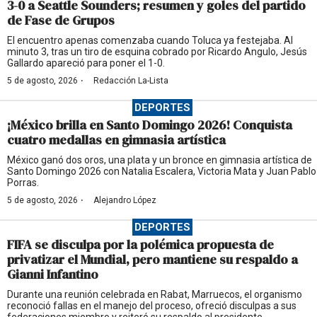
3-0 a Seattle Sounders; resumen y goles del partido
de Fase de Grupos
El encuentro apenas comenzaba cuando Toluca ya festejaba. Al
minuto 3, tras un tiro de esquina cobrado por Ricardo Angulo, Jesús
Gallardo apareció para poner el 1-0.
·
5 de agosto, 2026
Redacción La-Lista
DEPORTES
¡México brilla en Santo Domingo 2026! Conquista
cuatro medallas en gimnasia artística
México ganó dos oros, una plata y un bronce en gimnasia artística de
Santo Domingo 2026 con Natalia Escalera, Victoria Mata y Juan Pablo
Porras.
·
5 de agosto, 2026
Alejandro López
DEPORTES
FIFA se disculpa por la polémica propuesta de
privatizar el Mundial, pero mantiene su respaldo a
Gianni Infantino
Durante una reunión celebrada en Rabat, Marruecos, el organismo
reconoció fallas en el manejo del proceso, ofreció disculpas a sus
federaciones miembro y reiteró su respaldo al presidente.