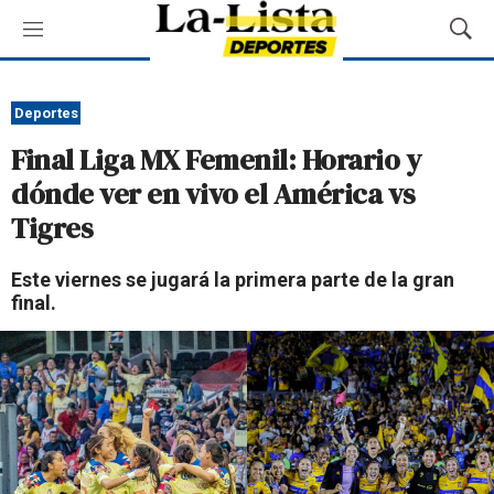
M
M
e
o
n
s
ú
t
Deportes
r
Final Liga MX Femenil: Horario y
a
r
dónde ver en vivo el América vs
B
Tigres
ú
s
q
Este viernes se jugará la primera parte de la gran
u
final.
e
d
a