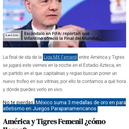
r
p
p
La final de ida de la
Liga MX Femenil
entre América y Tigres
se jugará este viernes en la noche en el Estadio Azteca, en
un partido en el que capitalinas y regias buscan poner un
nuevo trofeo en sus vitrinas, por ello te contamos a qué hora
y dónde puedes verlo en vivo.
No te pierdas:
México suma 3 medallas de oro en para
atletismo en Juegos Parapanamericanos
América y Tigres Femenil ¿cómo