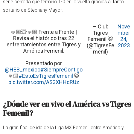
serie cerrada que terminó 1-0 en la vuelta gracias al tanto
solitario de Stephany Mayor.
— Club
Nove
🤜🏼💥🤛🏼 Frente a Frente |
Tigres
mber
Revisa el histórico tras 22
Femenil 🐯
24,
enfrentamientos entre Tigres y
(@TigresFe
2023
América Femenil.
menil)
Presentado por
@HEB_mexico
#SiempreContigo
👊🏻
#EstoEsTigresFemenil
🐯
pic.twitter.com/AS3XHHcRUz
¿Dónde ver en vivo el América vs Tigres
Femenil?
La gran final de ida de la Liga MX Femenil entre América y