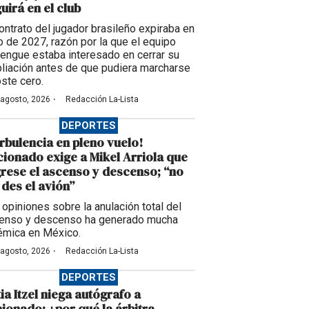
uirá en el club
contrato del jugador brasileño expiraba en
io de 2027, razón por la que el equipo
engue estaba interesado en cerrar su
liación antes de que pudiera marcharse
oste cero.
·
 agosto, 2026
Redacción La-Lista
DEPORTES
rbulencia en pleno vuelo!
cionado exige a Mikel Arriola que
rese el ascenso y descenso; “no
des el avión”
 opiniones sobre la anulación total del
enso y descenso ha generado mucha
émica en México.
·
 agosto, 2026
Redacción La-Lista
DEPORTES
ia Itzel niega autógrafo a
cionado: ¿por qué la árbitra