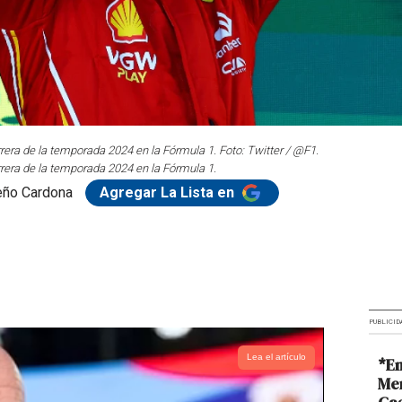
rrera de la temporada 2024 en la Fórmula 1. Foto: Twitter / @F1.
arrera de la temporada 2024 en la Fórmula 1.
eño Cardona
Agregar La Lista en
PUBLICID
Lea el artículo
*En
Me