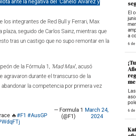
ota ante la negativa del ‘Canelo’ Álvarez y
seg
El 
jun
 los integrantes de Red Bull y Ferrari, Max
mer
amp
 plaza, seguido de Carlos Sainz, mientras que
a c
esto tras un castigo que no supo remontar en la
6 de
¡Tu
mpeón de la Fórmula 1,
‘Mad Max
', acusó
Afi
reg
e agravaron durante el transcurso de la
me 
o a abandonar la competencia por primera vez
Las
asc
pol
— Formula 1
March 24,
6 de
race 🔥
#F1
#AusGP
(@F1)
2024
6PWdqFTj
Kat
afi