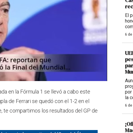
Cas
re
El 
hon
com
6 de
UEF
pes
par
Mu
Aun
pro
da en la Fórmula 1 se llevó a cabo este
por
la 
pla de Ferrari se quedó con el 1-2 en el
6 de
ste, te compartimos los resultados del GP de
¡Of
Mad