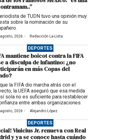
a de los Famosos México: “es una
contramam..”
periodista de TUDN tuvo una opinión muy
esta sobre la nominación de su
pañero.
·
 agosto, 2026
Redacción La-Lista
DEPORTES
A mantiene boicot contra la FIFA
e a disculpa de Infantino: ¿no
ticiparán en más Copas del
ndo?
que la FIFA dio marcha atrás con el
yecto, la UEFA aseguró que esa medida
 sí sola no es suficiente para restablecer
confianza entre ambas organizaciones.
·
 agosto, 2026
Alejandro López
DEPORTES
icial! Vinicius Jr. renueva con Real
rid y ya se conoce hasta cuándo