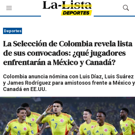
M
M
e
o
n
s
ú
t
Deportes
r
La Selección de Colombia revela lista
a
r
de sus convocados: ¿qué jugadores
B
enfrentarán a México y Canadá?
ú
s
q
Colombia anuncia nómina con Luis Díaz, Luis Suárez
u
y James Rodríguez para amistosos frente a México y
e
Canadá en EE.UU.
d
a