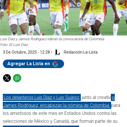
Luis Díaz y James Rodríguez lideran la convocatoria de Colombia.
Foto: IG Luis Díaz
3 De Octubre, 2025 - 12:28
•
Redacción La-Lista
Agregar La Lista en
T
W
w
h
i
a
Los delanteros Luis Díaz y Luis Suárez,
junto al creativ
o
t
t
t
s
James Rodríguez, encabezan la nómina de Colombia
para
e
a
los amistosos de este mes en Estados Unidos contra las
r
p
selecciones de México y Canadá, que forman parte de su
p