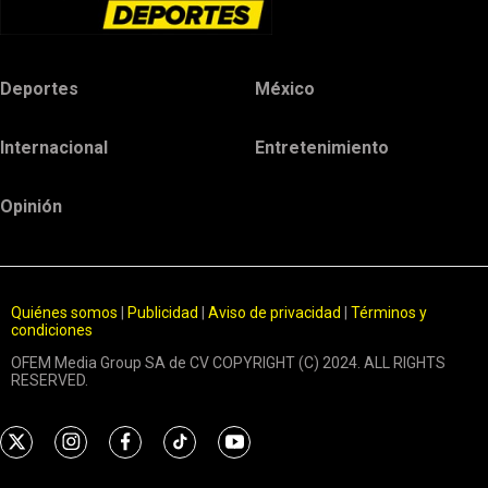
Deportes
México
Internacional
Entretenimiento
Opinión
Quiénes somos
|
Publicidad
|
Aviso de privacidad
|
Términos y
condiciones
OFEM Media Group SA de CV COPYRIGHT (C) 2024. ALL RIGHTS
RESERVED.
t
i
f
t
y
w
n
a
i
o