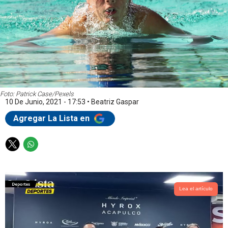
Foto: Patrick Case/Pexels
10 De Junio, 2021 - 17:53
•
Beatriz Gaspar
Agregar La Lista en
T
W
w
h
i
a
t
t
t
s
Lea el artículo
e
a
r
p
p