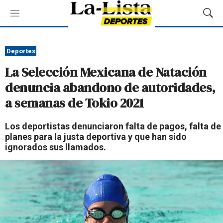
M
M
e
o
n
s
ú
t
Deportes
r
La Selección Mexicana de Natación
a
r
denuncia abandono de autoridades,
B
a semanas de Tokio 2021
ú
s
q
Los deportistas denunciaron falta de pagos, falta de
u
planes para la justa deportiva y que han sido
e
ignorados sus llamados.
d
a