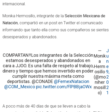
internacional.
Monika Hermosillo, integrante de la
Selección Mexicana de
Natación
, compartió en un post en Twitter el comunicado
informando que tanto ella como sus compañeros se sientes
desesperados y abandonados.
—
J
COMPARTAN‼️Los integrantes de la Selección
Monik
u
estamos desesperados y abandonados en
a
n
cara a JJOO. Es una falta de respeto al trabajo,
Herm
e
dinero y tiempo que hemos invertido en poder
osillo
9,
cumplir nuestra máxima meta como
(@mo
2
deportistas. @CONADE
@FemexNatacion
niher
0
@COM_Mexico
pic.twitter.com/FlPBBjaOWx
mosill
2
o)
1
A poco más de 40 días de que se lleven a cabo la