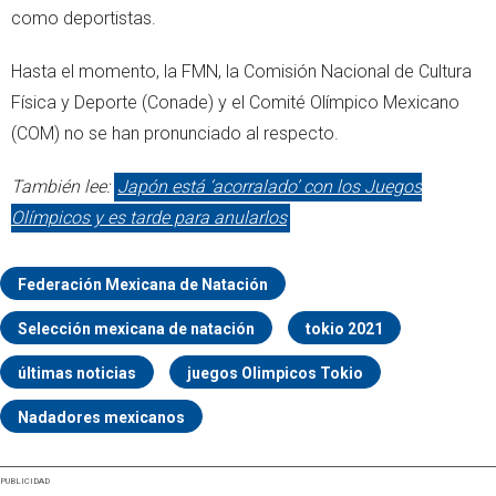
como deportistas.
Hasta el momento, la FMN, la Comisión Nacional de Cultura
Física y Deporte (Conade) y el Comité Olímpico Mexicano
(COM) no se han pronunciado al respecto.
También lee:
Japón está ‘acorralado’ con los Juegos
Olímpicos y es tarde para anularlos
Federación Mexicana de Natación
Selección mexicana de natación
tokio 2021
últimas noticias
juegos Olimpicos Tokio
Nadadores mexicanos
PUBLICIDAD