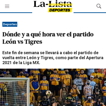
M
M
e
o
n
s
ú
t
Deportes
r
Dónde y a qué hora ver el partido
a
r
León vs Tigres
B
ú
Este fin de semana se llevará a cabo el partido de
s
vuelta entre León y Tigres, como parte del Apertura
q
2021 de la Liga MX.
u
e
d
a