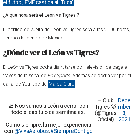
el futbol; FMF castiga al ‘Tuca’
¿A qué hora será el León vs Tigres ?
El partido de vuelta de León vs Tigres será a las 21:00 horas,
tiempo del centro de México.
¿Dónde ver el León vs Tigres?
El León vs Tigres podrá disfrutarse por televisión de paga a
través de la señal de
Fox Sports.
Además se podrá ver por el
canal de YouTube de
Marca Claro
.
— Club
Dece
🛫 Nos vamos a León a cerrar con
Tigres 🐯
mber
todo el capítulo de semifinales.
(@Tigres
3,
Oficial)
2021
Como siempre, la mejor experiencia
con
@VivaAerobus
.
#SiempreContigo