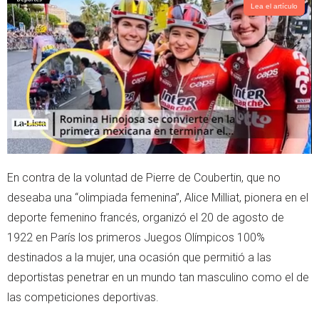
t
s
Lea el artículo
e
a
r
p
p
En contra de la voluntad de Pierre de Coubertin, que no
deseaba una “olimpiada femenina”, Alice Milliat, pionera en el
deporte femenino francés, organizó el 20 de agosto de
1922 en París los primeros Juegos Olímpicos 100%
destinados a la mujer, una ocasión que permitió a las
deportistas penetrar en un mundo tan masculino como el de
las competiciones deportivas.