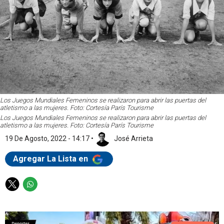
Los Juegos Mundiales Femeninos se realizaron para abrir las puertas del
atletismo a las mujeres. Foto: Cortesía París Tourisme
Los Juegos Mundiales Femeninos se realizaron para abrir las puertas del
atletismo a las mujeres. Foto: Cortesía París Tourisme
19 De Agosto, 2022 - 14:17
•
José Arrieta
Agregar La Lista en
T
W
w
h
i
a
t
t