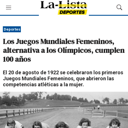
M
M
e
o
n
s
ú
t
Deportes
r
Los Juegos Mundiales Femeninos,
a
r
alternativa a los Olímpicos, cumplen
B
100 años
ú
s
q
El 20 de agosto de 1922 se celebraron los primeros
u
Juegos Mundiales Femeninos, que abrieron las
e
competencias atléticas a la mujer.
d
a