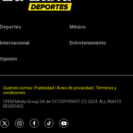
Deportes
México
Internacional
Entretenimiento
Opinión
Quiénes somos
|
Publicidad
|
Aviso de privacidad
|
Términos y
condiciones
OFEM Media Group SA de CV COPYRIGHT (C) 2024. ALL RIGHTS
RESERVED.
t
i
f
t
y
w
n
a
i
o