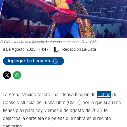
El CMLL tendrá una función destacada esta noche.
Foto: CMLL.
8 De Agosto, 2025 - 14:47
•
Redacción La-Lista
Agregar La Lista en
T
W
w
h
i
a
La Arena México tendrá una intensa función de
luchas
del
t
t
t
s
Consejo Mundial de Lucha Libre (CMLL), por lo que si aún no
e
a
tienes plan para hoy, viernes 8 de agosto de 2025, te
r
p
dejamos la cartelera de peleas que habrá en el recinto
p
capitalino.