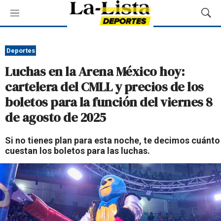
M
M
e
o
n
s
ú
t
Deportes
r
Luchas en la Arena México hoy:
a
r
cartelera del CMLL y precios de los
B
boletos para la función del viernes 8
ú
s
de agosto de 2025
q
u
Si no tienes plan para esta noche, te decimos cuánto
e
cuestan los boletos para las luchas.
d
a