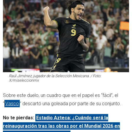
Raúl Jiménez, jugador de la Selección Mexicana. / Foto:
X/miseleccionmx
Sobre este duelo, un cuadro que en el papel es “fácil”, el
“
Vasco
” descartó una goleada por parte de su conjunto.
No te pierdas:
Estadio Azteca: ¿Cuándo será la
reinauguración tras las obras por el Mundial 2026 en