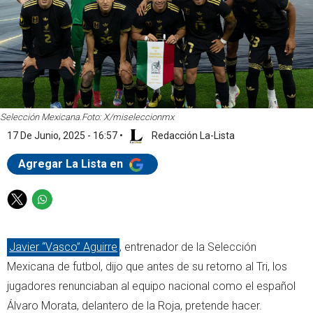
Selección Mexicana.
Foto: X/miseleccionmx
17 De Junio, 2025 - 16:57
•
Redacción La-Lista
Agregar La Lista en
T
W
w
h
i
a
Javier “Vasco” Aguirre
, entrenador de la Selección
t
t
t
s
Mexicana de futbol, dijo que antes de su retorno al Tri, los
e
a
jugadores renunciaban al equipo nacional como el español
r
p
Álvaro Morata, delantero de la Roja, pretende hacer.
p