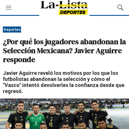
M
M
e
o
n
s
ú
t
Deportes
r
¿Por qué los jugadores abandonan la
a
r
Selección Mexicana? Javier Aguirre
B
responde
ú
s
q
Javier Aguirre reveló los motivos por los que los
u
futbolistas abandonan la selección y cómo el
e
"Vasco" intentó devolverles la confianza desde que
d
regresó.
a