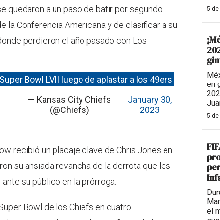
se quedaron a un paso de batir por segundo
5 de
 de la Conferencia Americana y de clasificar a su
¡Mé
donde perdieron el año pasado con Los
202
gim
Méx
 Super Bowl LVII luego de aplastar a los 49ers
en 
202
— Kansas City Chiefs
January 30,
Jua
(@Chiefs)
2023
5 de
FIF
rrow recibió un placaje clave de Chris Jones en
pro
aron su ansiada revancha de la derrota que les
per
Inf
 ante su público en la prórroga.
Dur
Mar
 Super Bowl de los Chiefs en cuatro
el 