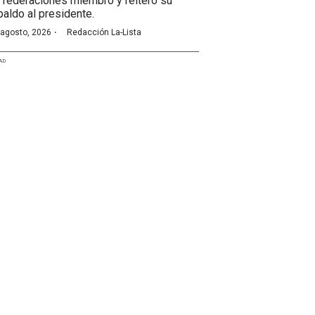
 federaciones miembro y reiteró su
paldo al presidente.
·
 agosto, 2026
Redacción La-Lista
AD