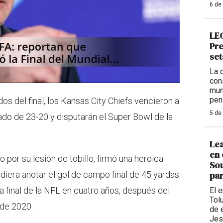
6 de
LEG
Pre
set
La 
con
mun
pen
s del final, los Kansas City Chiefs vencieron a
5 de
tado de 23-20 y disputarán el Super Bowl de la
Lea
en 
 por su lesión de tobillo, firmó una heroica
Sou
diera anotar el gol de campo final de 45 yardas
par
era final de la NFL en cuatro años, después del
El 
Tolu
 de 2020.
de 
Jes