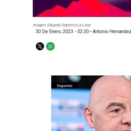
Imagen: Eduardo Séptimo/La-Lista
30 De Enero, 2023 - 02:20
•
Antonio Hernande
T
W
w
h
i
a
t
t
t
s
e
a
r
p
p