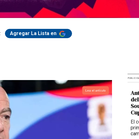
z
Agregar La Lista en
PUBLICID
Lea el artículo
Ant
del
So
Cup
El 
pri
cam