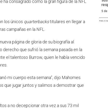
sus
 ha consagrado como la gran figura de la NFL
res
5 de
n los únicos
quarterbacks
titulares en llegar a
PUBLICID
eras campañas en la NFL.
ueva página de gloria de su biografía al
llo derecho que sufrió la semana pasada en la
nte el talentoso Burrow, quien le había vencido
res.
l sanó mi cuerpo esta semana”, dijo Mahomes.
os que jugar juntos y salimos a demostrar que
tos a no decepcionar otra vez a sus 73 mil