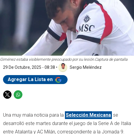
Giménez estaba visiblemente preocupado por su lesión.
Captura de pantalla
29 De Octubre, 2025 - 08:38
•
Sergio Meléndez
Agregar La Lista en
T
W
w
h
i
a
Una muy mala noticia para la
Selección Mexicana
se
t
t
t
s
desarrolló este martes durante el juego de la Serie A de Italia
e
a
entre Atalanta y AC Milán, correspondiente a la Jornada 9.