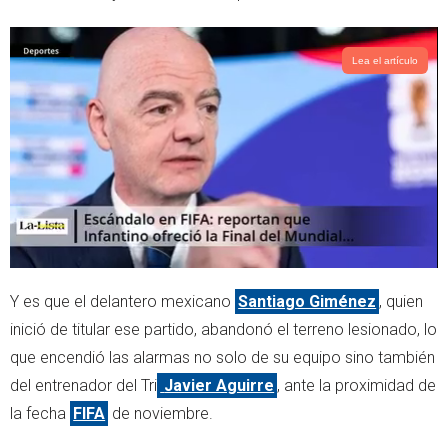
r
p
p
Lea el artículo
Y es que el delantero mexicano
Santiago Giménez
, quien
inició de titular ese partido, abandonó el terreno lesionado, lo
que encendió las alarmas no solo de su equipo sino también
del entrenador del Tri
Javier Aguirre
, ante la proximidad de
la fecha
FIFA
de noviembre.