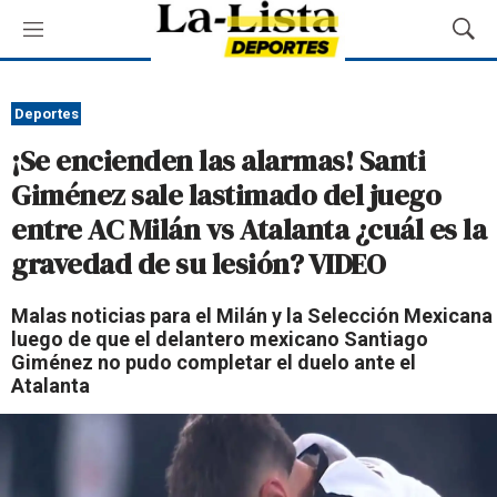
M
M
e
o
n
s
ú
t
Deportes
r
¡Se encienden las alarmas! Santi
a
r
Giménez sale lastimado del juego
B
entre AC Milán vs Atalanta ¿cuál es la
ú
s
gravedad de su lesión? VIDEO
q
u
Malas noticias para el Milán y la Selección Mexicana
e
luego de que el delantero mexicano Santiago
d
Giménez no pudo completar el duelo ante el
a
Atalanta