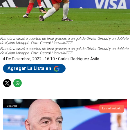
Francia avanzó a cuartos de final gracias a un gol de Olivier Giroud y un doblete
de Kylian Mbappé. Foto: Georgi Licovski/EFE
Francia avanzó a cuartos de final gracias a un gol de Olivier Giroud y un doblete
de Kylian Mbappé. Foto: Georgi Licovski/EFE
4 De Diciembre, 2022 - 16:10
•
Carlos Rodríguez Ávila
Agregar La Lista en
T
W
w
h
i
a
t
t
t
s
Lea el artículo
e
a
r
p
p