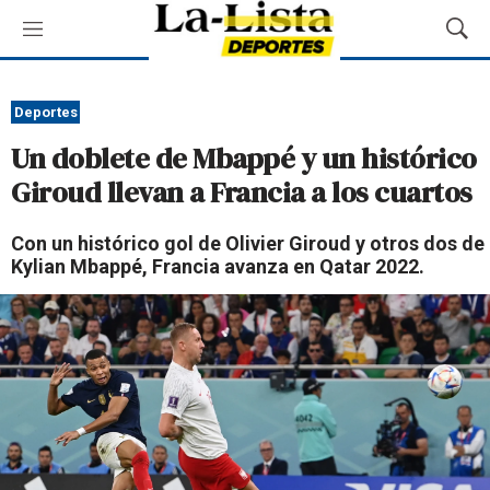
M
M
e
o
n
s
ú
t
Deportes
r
Un doblete de Mbappé y un histórico
a
r
Giroud llevan a Francia a los cuartos
B
ú
Con un histórico gol de Olivier Giroud y otros dos de
s
Kylian Mbappé, Francia avanza en Qatar 2022.
q
u
e
d
a