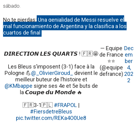
sábado.
No te pierdas:
Una genialidad de Messi resuelve el
mal funcionamiento de Argentina y la clasifica a los
cuartos de final
— Equipe
Dec
𝘿𝙄𝙍𝙀𝘾𝙏𝙄𝙊𝙉 𝙇𝙀𝙎 𝙌𝙐𝘼𝙍𝙏𝙎 ! 🇫🇷🤩
de France
em
⭐⭐
ber
Les Bleus s’imposent (3-1) face à la
(@equipe
4,
Pologne 💪
@_OlivierGiroud_
devient le
defrance)
202
meilleur buteur de l’histoire et
2
@KMbappe
signe ses 4e et 5e buts de
la 𝘾𝙤𝙪𝙥𝙚 𝙙𝙪 𝙈𝙤𝙣𝙙𝙚 🔥
🇫🇷3-1🇵🇱
#FRAPOL
|
#FiersdetreBleus
pic.twitter.com/REKa4O0Ue8