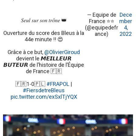
— Equipe de
Dece
𝑆𝑒𝑢𝑙 𝑠𝑢𝑟 𝑠𝑜𝑛 𝑡𝑟𝑜̂𝑛𝑒 👑
France ⭐⭐
mber
(@equipedefr
4,
Ouverture du score des Bleus à la
ance)
2022
44e minute !! 😍
Grâce à ce but,
@OlivierGiroud
devient le 𝙈𝙀𝙄𝙇𝙇𝙀𝙐𝙍
𝘽𝙐𝙏𝙀𝙐𝙍 de l’histoire de l’Équipe
de France 🇫🇷
🇫🇷1-0🇵🇱
#FRAPOL
|
#FiersdetreBleus
pic.twitter.com/exSxlTjYQX