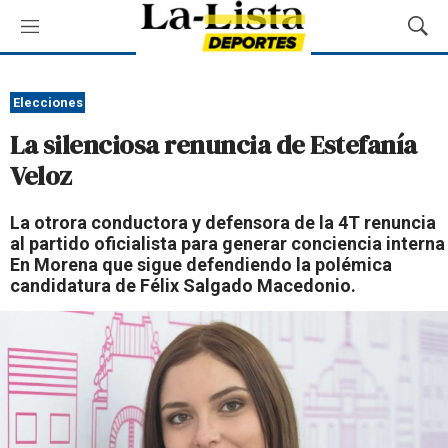
M
M
e
o
n
s
ú
t
Elecciones
r
La silenciosa renuncia de Estefanía
a
r
Veloz
B
ú
La otrora conductora y defensora de la 4T renuncia
s
al partido oficialista para generar conciencia interna
q
En Morena que sigue defendiendo la polémica
u
candidatura de Félix Salgado Macedonio.
e
d
a