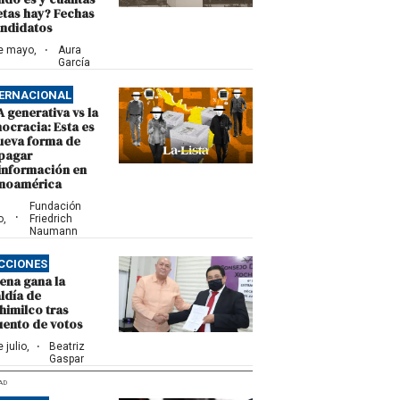
etas hay? Fechas
andidatos
·
e mayo,
Aura
5
García
ERNACIONAL
A generativa vs la
ocracia: Esta es
nueva forma de
pagar
información en
inoamérica
Fundación
·
o,
Friedrich
5
Naumann
CCIONES
ena gana la
ldía de
himilco tras
uento de votos
·
 julio,
Beatriz
1
Gaspar
AD