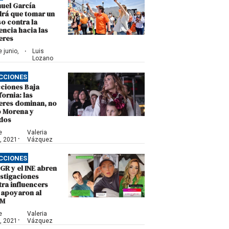
uel García
drá que tomar un
o contra la
encia hacia las
eres
·
 junio,
Luis
1
Lozano
CCIONES
cciones Baja
fornia: las
eres dominan, no
o Morena y
ados
e
Valeria
·
o, 2021
Vázquez
CCIONES
GR y el INE abren
estigaciones
ra influencers
 apoyaron al
EM
e
Valeria
·
o, 2021
Vázquez