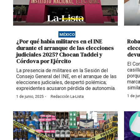
MÉXICO
¿Por qué había militares en el INE
Roba
durante el arranque de las elecciones
elecc
judiciales 2025? Chocan Taddei y
devu
Córdova por Ejército
El Co
casil
La presencia de militares en la Sesión del
porqu
Consejo General del INE, en el arranque de las
marca
elecciones judiciales, despertó polémica;
simila
expreidentes acusaron pérdida de autonomía.
·
1 de ju
1 de junio, 2025
Redacción La-Lista