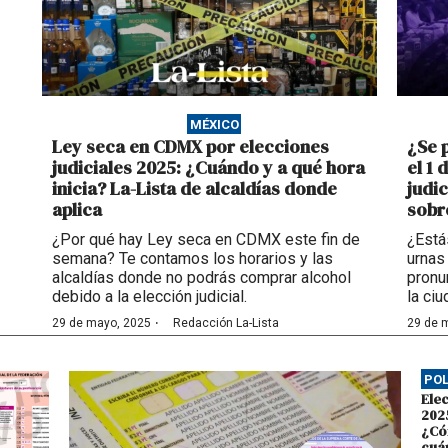
MÉXICO
Ley seca en CDMX por elecciones
¿Se 
judiciales 2025: ¿Cuándo y a qué hora
el 1 
inicia? La-Lista de alcaldías donde
judi
aplica
sobr
¿Por qué hay Ley seca en CDMX este fin de
¿Está
semana? Te contamos los horarios y las
urnas
alcaldías donde no podrás comprar alcohol
pronu
debido a la elección judicial.
la ciu
·
29 de mayo, 2025
Redacción La-Lista
29 de 
POL
Elec
202
¿Có
cuá