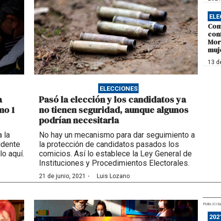
ELE
Com
con
Mor
muj
13 d
ELECCIONES
a
Pasó la elección y los candidatos ya
mo 1
no tienen seguridad, aunque algunos
podrían necesitarla
 la
No hay un mecanismo para dar seguimiento a
idente
la protección de candidatos pasados los
o aquí.
comicios. Así lo establece la Ley General de
Instituciones y Procedimientos Electorales.
·
21 de junio, 2021
Luis Lozano
PUBLICID
202