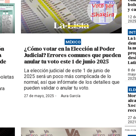
bol
y c
12 d
202
INT
La I
MÉXICO
dem
ón
¿Cómo votar en la Elección al Poder
la 
pro
a
Judicial? Errores comunes que pueden
des
 de
anular tu voto este 1 de junio 2025
Lat
La elección judicial de este 1 de junio de
8 de
may
2025 será un poco más complicada de lo
boletas
202
normal, así que infórmate de los detalles que
pueden validar o anular tu voto.
ara
ELE
Mor
·
27 de mayo, 2025
Aura García
alca
Xoc
rec
27 de
202
PUBLICID