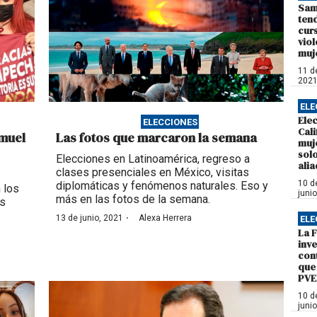
Sam
ten
curs
viol
muj
11 de
202
ELE
Ele
ELECCIONES
Cali
amuel
Las fotos que marcaron la semana
muj
sol
Elecciones en Latinoamérica, regreso a
ali
clases presenciales en México, visitas
10 d
diplomáticas y fenómenos naturales. Eso y
 los
juni
más en las fotos de la semana.
as
·
13 de junio, 2021
Alexa Herrera
ELE
La F
inv
cont
que
PV
10 d
juni