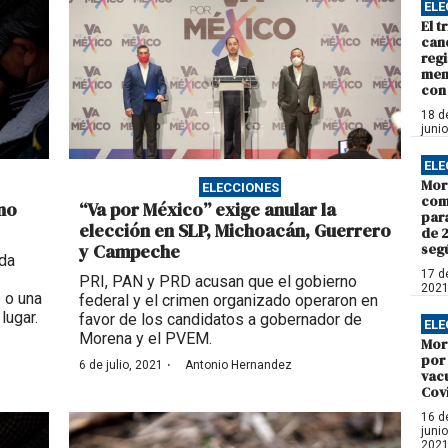
ELE
El t
can
regi
men
con 
18 d
juni
ELE
More
ELECCIONES
com
no
“Va por México” exige anular la
para
elección en SLP, Michoacán, Guerrero
de 
y Campeche
segú
da
17 de
PRI, PAN y PRD acusan que el gobierno
202
 o una
federal y el crimen organizado operaron en
lugar.
favor de los candidatos a gobernador de
ELE
Morena y el PVEM.
Mor
por 
·
6 de julio, 2021
Antonio Hernandez
vac
Cov
16 d
junio
202