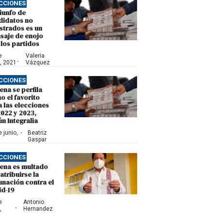
CCIONES
riunfo de
didatos no
strados es un
saje de enojo
los partidos
e
Valeria
·
o, 2021
Vázquez
CCIONES
na se perfila
o el favorito
 las elecciones
2022 y 2023,
n Integralia
·
 junio,
Beatriz
1
Gaspar
CCIONES
ena es multado
atribuirse la
unación contra el
id-19
e
Antonio
·
,
Hernandez
1