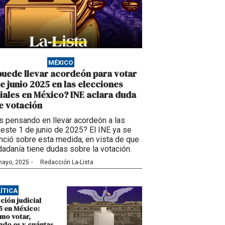
MÉXICO
puede llevar acordeón para votar
de junio 2025 en las elecciones
ciales en México? INE aclara duda
e votación
s pensando en llevar acordeón a las
 este 1 de junio de 2025? El INE ya se
nció sobre esta medida, en vista de que
dadanía tiene dudas sobre la votación.
·
mayo, 2025
Redacción La-Lista
ÍTICA
ción judicial
5 en México:
mo votar,
ndo es y cuántas