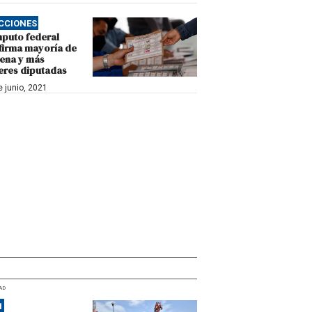
CCIONES
puto federal
firma mayoría de
ena y más
eres diputadas
e junio, 2021
AD
1