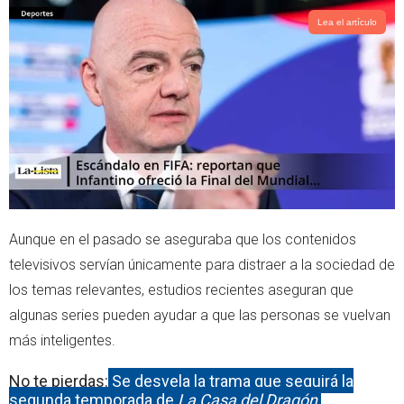
t
t
t
s
Lea el artículo
e
a
r
p
p
Aunque en el pasado se aseguraba que los contenidos
televisivos servían únicamente para distraer a la sociedad de
los temas relevantes, estudios recientes aseguran que
algunas series pueden ayudar a que las personas se vuelvan
más inteligentes.
No te pierdas:
Se desvela la trama que seguirá la
segunda temporada de
La Casa del Dragón