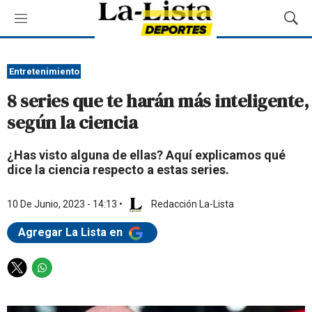
M
M
e
o
n
s
ú
t
Entretenimiento
r
8 series que te harán más inteligente,
a
r
según la ciencia
B
ú
¿Has visto alguna de ellas? Aquí explicamos qué
s
dice la ciencia respecto a estas series.
q
u
e
10 De Junio, 2023 - 14:13
•
Redacción La-Lista
d
a
Agregar La Lista en
T
W
w
h
i
a