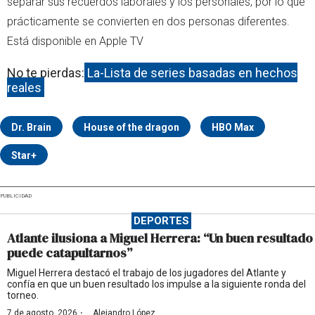
separar sus recuerdos laborales y los personales, por lo que
prácticamente se convierten en dos personas diferentes.
Está disponible en Apple TV
No te pierdas:
La-Lista de series basadas en hechos
reales
Dr. Brain
House of the dragon
HBO Max
Star+
PUBLICIDAD
DEPORTES
Atlante ilusiona a Miguel Herrera: “Un buen resultado
puede catapultarnos”
Miguel Herrera destacó el trabajo de los jugadores del Atlante y
confía en que un buen resultado los impulse a la siguiente ronda del
torneo.
·
7 de agosto, 2026
Alejandro López