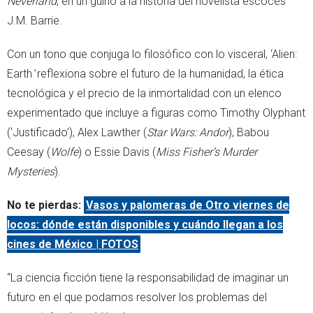
Neverland
, en un guiño a la historia del novelista escocés
J.M. Barrie.
Con un tono que conjuga lo filosófico con lo visceral, ‘Alien:
Earth
’
reflexiona sobre el futuro de la humanidad, la ética
tecnológica y el precio de la inmortalidad con un elenco
experimentado que incluye a figuras como Timothy Olyphant
(‘Justificado’), Alex Lawther (
Star Wars: Andor
), Babou
Ceesay (
Wolfe
) o Essie Davis (
Miss Fisher’s Murder
Mysteries
).
No te pierdas:
Vasos y palomeras de Otro viernes de
locos: dónde están disponibles y cuándo llegan a los
cines de México | FOTOS
“La ciencia ficción tiene la responsabilidad de imaginar un
futuro en el que podamos resolver los problemas del