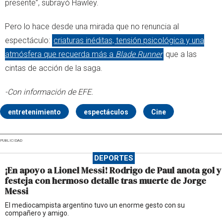
presente”, subrayó Hawley.
Pero lo hace desde una mirada que no renuncia al
espectáculo:
criaturas inéditas, tensión psicológica y una
atmósfera que recuerda más a
Blade Runner
que a las
cintas de acción de la saga.
-Con información de EFE.
entretenimiento
espectáculos
Cine
PUBLICIDAD
DEPORTES
¡En apoyo a Lionel Messi! Rodrigo de Paul anota gol y
festeja con hermoso detalle tras muerte de Jorge
Messi
El mediocampista argentino tuvo un enorme gesto con su
compañero y amigo.