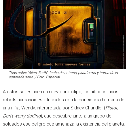
Todo sobre “Alien: Earth”: fecha de estreno, plataforma y trama de la
esperada serie. / Foto: Especial
A estos se les unen un nuevo prototipo, los híbridos: unos
robots humanoides infundidos con la conciencia humana de
una niña, Wendy, interpretada por Sidney Chandler (
Pistol
,
Don’t worry darling
), que descubre junto a un grupo de
soldados ese peligro que amenaza la existencia del planeta.