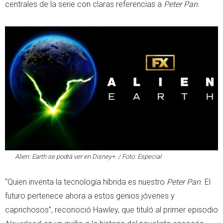
centrales de la serie con claras referencias a
Peter Pan
.
Alien: Earth se podrá ver en Disney+. / Foto: Especial
“Quien inventa la tecnología híbrida es nuestro
Peter Pan
. El
futuro pertenece ahora a estos genios jóvenes y
caprichosos”, reconoció Hawley, que tituló al primer episodio