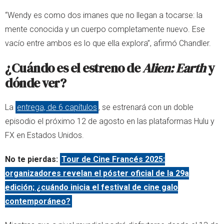
“Wendy es como dos imanes que no llegan a tocarse: la
mente conocida y un cuerpo completamente nuevo. Ese
vacío entre ambos es lo que ella explora”, afirmó Chandler.
¿Cuándo es el estreno de
Alien: Earth
y
dónde ver?
La
entrega, de 6 capítulos
, se estrenará con un doble
episodio el próximo 12 de agosto en las plataformas Hulu y
FX en Estados Unidos.
No te pierdas:
Tour de Cine Francés 2025:
organizadores revelan el póster oficial de la 29a
edición; ¿cuándo inicia el festival de cine galo
contemporáneo?