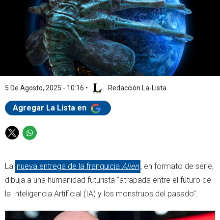
5 De Agosto, 2025 - 10:16
•
Redacción La-Lista
Agregar La Lista en
T
W
w
h
i
a
La
nueva entrega de la franquicia
Alien
, en formato de serie,
t
t
t
s
dibuja a una humanidad futurista “atrapada entre el futuro de
e
a
la Inteligencia Artificial (IA) y los monstruos del pasado”.
r
p
p