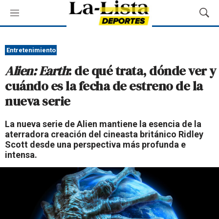
M
M
e
o
n
s
ú
t
Entretenimiento
r
Alien: Earth
: de qué trata, dónde ver y
a
r
cuándo es la fecha de estreno de la
B
nueva serie
ú
s
q
La nueva serie de Alien mantiene la esencia de la
u
aterradora creación del cineasta británico Ridley
e
Scott desde una perspectiva más profunda e
d
intensa.
a