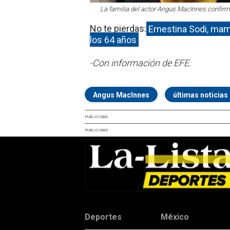
La familia del actor Angus MacInnes confir
No te pierdas:
Ernestina Sodi, mam
los 64 años
-Con información de EFE.
Angus MacInnes
últimas noticias
PUBLICIDAD
PUBLICIDAD
Deportes
México