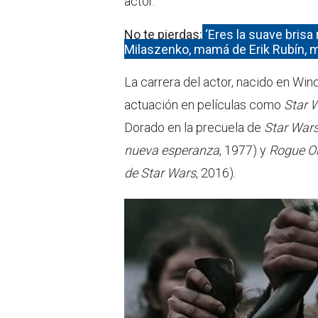
actor.
No te pierdas:
‘Eres la suave brisa
Milaszenko, mamá de Erik Rubín, 
La carrera del actor, nacido en Wi
actuación en películas como
Star 
Dorado en la precuela de
Star War
nueva esperanza
, 1977) y
Rogue On
de Star Wars
, 2016).