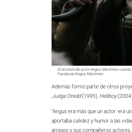
El reconocido actor Angus MacInnes cuenta co
Facebook/Angus MacInnes
Además formó parte de otros pro
Judge Dredd
(1995),
Hellboy
(2004
“Angus era más que un actor: era u
aportaba calidez y humor a las vidas
amigos y sus compañeros actores, 