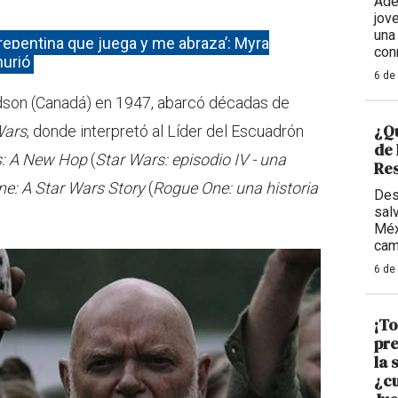
Adem
jov
una
 repentina que juega y me abraza’: Myra
con
murió
6 de
ndson (Canadá) en 1947, abarcó décadas de
¿Qu
Wars
, donde interpretó al Líder del Escuadrón
de
s: A New Hop
(
Star Wars: episodio IV - una
Res
e: A Star Wars Story
(
Rogue
One: una historia
Des
sal
Méx
cam
6 de
¡To
pre
la 
¿cu