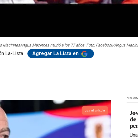
us MacInnes
Angus MacInnes murió a los 77 años. Foto: Facebook/Angus MacIn
n La-Lista
Agregar La Lista en
PUBLICID
Lea el artículo
Jov
de 
pen
Una