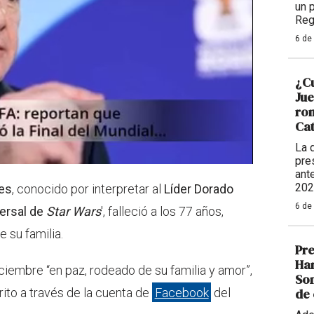
un 
Reg
6 de
¿Cu
Ju
rom
Cat
La 
pre
ant
202
es
, conocido por interpretar al
Líder Dorado
6 de
ersal de
Star Wars
', falleció a los 77 años,
 su familia.
Pre
Har
iembre “en paz, rodeado de su familia y amor”,
Som
ito a través de la cuenta de
Facebook
del
de 