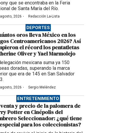
pony que se encontraba en la Feria
ional de Santa María del Río.
·
 agosto, 2026
Redacción La-Lista
DEPORTES
ántos oros lleva México en los
egos Centroamericanos 2026? Así
pieron el récord los pentatletas
herine Oliver y Yael Marmolejo
delegación mexicana suma ya 150
seas doradas, superando la marca
erior que era de 145 en San Salvador
3.
·
 agosto, 2026
Sergio Meléndez
ENTRETENIMIENTO
venta y precio de la palomera de
ry Potter en Cinépolis del
brero Seleccionador: ¿qué tiene
especial para los coleccionistas?