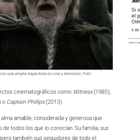
Jue
Si 
el g
Olí
6 de
PUBLICID
n una amplia trayectoria en cine y televisión. Foto:
yectos cinematográficos como
Witness
(1985),
) o
Captain Phillips
(2013).
n alma amable, considerada y generosa que
 de todos los que lo conocían. Su familia, sus
pero también sus seguidores de todo el