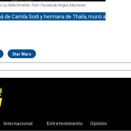
mó su fallecimiento. Foto: Facebook/Angus MacInnes
á de Camila Sodi y hermana de Thalía, murió a
Star Wars
Internacional
Entretenimiento
Opinión