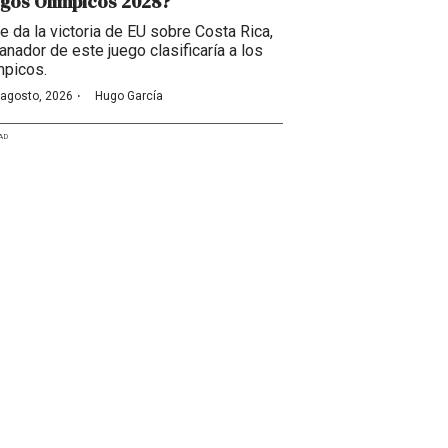
gos Olímpicos 2028?
se da la victoria de EU sobre Costa Rica,
anador de este juego clasificaría a los
mpicos.
·
 agosto, 2026
Hugo García
AD