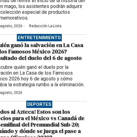
ás de revivir el inicio de la historia del
en mago, los asistentes podrán adquirir
 colección especial de productos
memorativos.
·
 agosto, 2026
Redacción La-Lista
ENTRETENIMIENTO
ién ganó la salvación en La Casa
 los Famosos México 2026?
ultado del duelo del 6 de agosto
cubre quién ganó el duelo por la
vación en La Casa de los Famosos
ico 2026 hoy 6 de agosto y cómo
bia la estrategia rumbo a la eliminación.
 agosto, 2026
DEPORTES
dos al Azteca! Estos son los
cios para el México vs Canadá de
semifinal del Premundial Sub-20;
ándo y dónde se juega el pase a