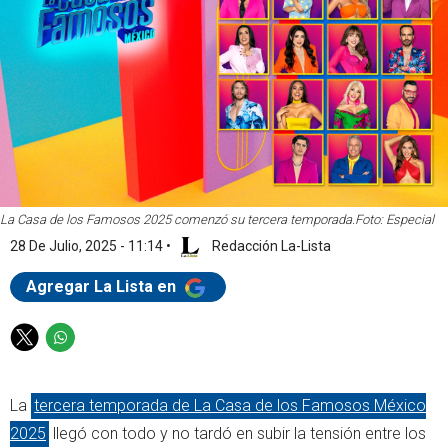
La Casa de los Famosos 2025 comenzó su tercera temporada.
Foto: Especial
28 De Julio, 2025 - 11:14
•
Redacción La-Lista
Agregar La Lista en
T
W
w
h
i
a
La
tercera temporada de La Casa de los Famosos México
t
t
t
s
2025
llegó con todo y no tardó en subir la tensión entre los