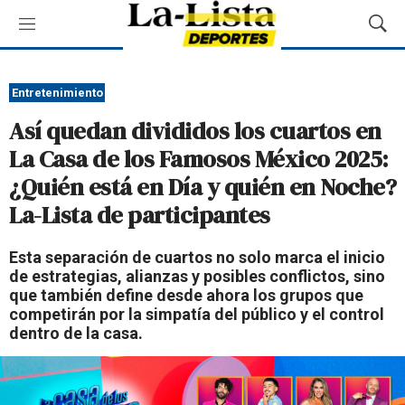
M
M
e
o
n
s
ú
t
Entretenimiento
r
Así quedan divididos los cuartos en
a
r
La Casa de los Famosos México 2025:
B
¿Quién está en Día y quién en Noche?
ú
s
La-Lista de participantes
q
u
Esta separación de cuartos no solo marca el inicio
e
de estrategias, alianzas y posibles conflictos, sino
d
que también define desde ahora los grupos que
a
competirán por la simpatía del público y el control
dentro de la casa.