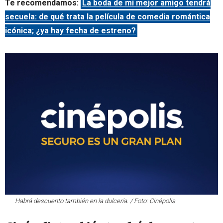
Te recomendamos:
La boda de mi mejor amigo tendrá
secuela: de qué trata la película de comedia romántica
icónica; ¿ya hay fecha de estreno?
Habrá descuento también en la dulcería. / Foto: Cinépolis