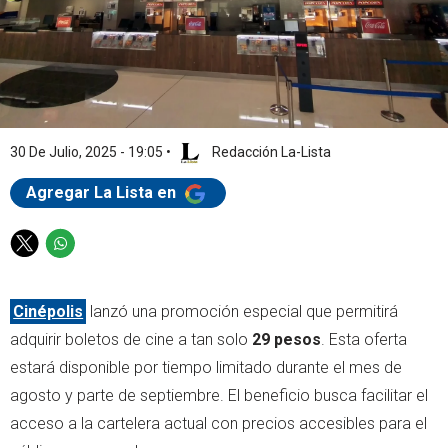
30 De Julio, 2025 - 19:05
•
Redacción La-Lista
Agregar La Lista en
T
W
w
h
i
a
Cinépolis
lanzó una promoción especial que permitirá
t
t
t
s
adquirir boletos de cine a tan solo
29 pesos
. Esta oferta
e
a
estará disponible por tiempo limitado durante el mes de
r
p
agosto y parte de septiembre. El beneficio busca facilitar el
p
acceso a la cartelera actual con precios accesibles para el