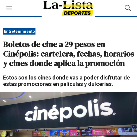
M
M
e
o
n
s
ú
t
Entretenimiento
r
Boletos de cine a 29 pesos en
a
r
Cinépolis: cartelera, fechas, horarios
B
y cines donde aplica la promoción
ú
s
q
Estos son los cines donde vas a poder disfrutar de
u
estas promociones en películas y dulcerías.
e
d
a