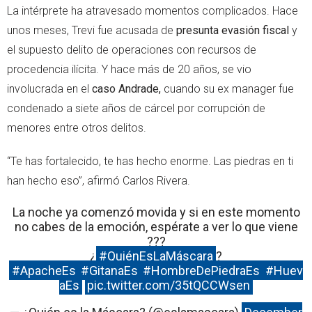
La intérprete ha atravesado momentos complicados. Hace
unos meses, Trevi fue acusada de
presunta evasión fiscal
y
el supuesto delito de operaciones con recursos de
procedencia ilícita. Y hace más de 20 años, se vio
involucrada en el
caso Andrade,
cuando su ex manager fue
condenado a siete años de cárcel por corrupción de
menores entre otros delitos.
“Te has fortalecido, te has hecho enorme. Las piedras en ti
han hecho eso”, afirmó Carlos Rivera.
La noche ya comenzó movida y si en este momento
no cabes de la emoción, espérate a ver lo que viene
???
¿
#QuiénEsLaMáscara
?
#ApacheEs
#GitanaEs
#HombreDePiedraEs
#Huev
aEs
pic.twitter.com/35tQCCWsen