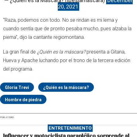
— ¿Quién es la Máscara? (@eslamascara)
December
20, 2021
“Raza, podemos con todo. No se rindan es mi lema y
cuando sentía que de pronto pesaba mucho, pues alzaba la
pierna”, dijo la cantante regiomontana.
La gran final de
¿Quién es la máscara?
presenta a Gitana,
Hueva y Apache luchando por el trono de la tercera edición
del programa.
Gloria Trevi
¿Quién es la máscara?
Hombre de piedra
PUBLICIDAD
ENTRETENIMIENTO
Influencer y motociclista parapléjico sorprende al