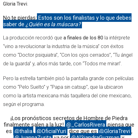
Gloria Trevi
.
No te pierdas:
Estos son los finalistas y lo que debes
saber de
¿Quién es la máscara?
La producción recordó que
a finales de los 80
la intérprete
“vino a revolucionar la industria de la música” con éxitos
como “Doctor psiquiatra”, “Con los ojos cerrados”, “Tu ángel
de la guarda” y, años más tarde, con “Todos me miran”.
Pero la estrella también pisó la pantalla grande con películas
como “Pelo Suelto” y “Papa sin catsup”, que la ubicaron
como la artista mexicana más taquillera del cine mexicano,
según el programa.
¡Los pronósticos secretos de Hombre de Piedra
finalmente salen a la luz!
@_CarlosRivera
piensa que
es
@thalia
,
@OficialYuri
dice que es
@GloriaTrevi
,
@JuanpaZurita
va por
@Al3jandraGuzman
y