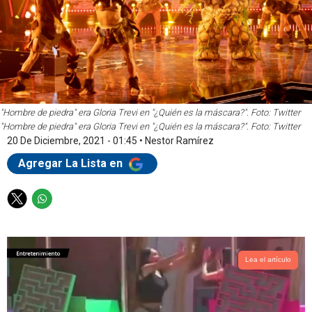
"Hombre de piedra" era Gloria Trevi en "¿Quién es la máscara?". Foto: Twitter
"Hombre de piedra" era Gloria Trevi en "¿Quién es la máscara?". Foto: Twitter
20 De Diciembre, 2021 - 01:45
•
Nestor Ramírez
Agregar La Lista en
T
W
w
h
i
a
t
t
t
s
Lea el artículo
e
a
r
p
p