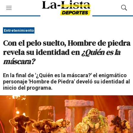
M
M
e
o
n
s
ú
t
Entretenimiento
r
Con el pelo suelto, Hombre de piedra
a
r
revela su identidad en
¿Quién es la
B
máscara?
ú
s
q
En la final de '¿Quién es la máscara?' el enigmático
u
personaje 'Hombre de Piedra' develó su identidad al
e
inicio del programa.
d
a