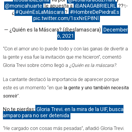
@monicahuarte
le apuesta a
@ANAGABRIELRL
??✨
¿
#QuiénEsLaMáscara
?
#HombreDePiedraEs
pic.twitter.com/1sxNrEP8Nl
— ¿Quién es la Máscara? (@eslamascara)
December
6, 2021
“Con el amor uno lo puede todo y con las ganas de divertir a
la gente y esa fue la invitación que me hicieron”, comentó
Gloria Trevi sobre cómo llegó a
¿Quién es la máscara?
.
La cantante destacó la importancia de aparecer porque
este es un momento “en que
la gente y uno también necesita
sonreír
”.
No te pierdas:
Gloria Trevi, en la mira de la UIF, busca
amparo para no ser detenida
“He cargado con cosas más pesadas”, añadió Gloria Trevi.