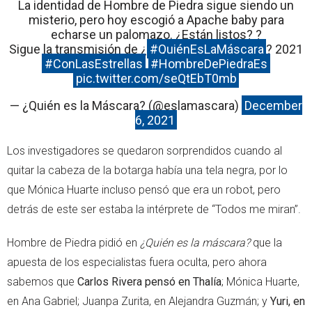
La identidad de Hombre de Piedra sigue siendo un
misterio, pero hoy escogió a Apache baby para
echarse un palomazo. ¿Están listos? ?
Sigue la transmisión de ¿
#QuiénEsLaMáscara
? 2021
#ConLasEstrellas
#HombreDePiedraEs
pic.twitter.com/seQtEbT0mb
— ¿Quién es la Máscara? (@eslamascara)
December
6, 2021
Los investigadores se quedaron sorprendidos cuando al
quitar la cabeza de la botarga había una tela negra, por lo
que Mónica Huarte incluso pensó que era un robot, pero
detrás de este ser estaba la intérprete de “Todos me miran”.
Hombre de Piedra pidió en
¿Quién es la máscara?
que la
apuesta de los especialistas fuera oculta, pero ahora
sabemos que
Carlos Rivera pensó en Thalía
; Mónica Huarte,
en Ana Gabriel; Juanpa Zurita, en Alejandra Guzmán; y
Yuri, en