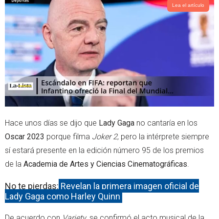
t
s
Lea el artículo
e
a
r
p
p
Hace unos días se dijo que
Lady Gaga
no cantaría en los
Oscar 2023
porque filma
Joker 2
, pero la intérprete siempre
sí estará presente en la edición número 95 de los premios
de la
Academia de Artes y Ciencias Cinematográficas
.
No te pierdas:
Revelan la primera imagen oficial de
Lady Gaga como Harley Quinn
De acuerdo con
Variety
, se confirmó el acto musical de la