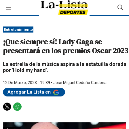
M
M
e
o
n
s
ú
t
Entretenimiento
r
¡Que siempre sí! Lady Gaga se
a
r
presentará en los premios Oscar 2023
B
ú
La estrella de la música aspira a la estatuilla dorada
s
por 'Hold my hand'.
q
u
e
12 De Marzo, 2023 - 19:39
•
José Miguel Cedeño Cardona
d
Agregar La Lista en
a
T
W
w
h
i
a
t
t