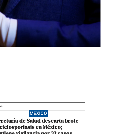
AD
MÉXICO
retaría de Salud descarta brote
ciclosporiasis en México;
tiene vigilancia por 33 casos