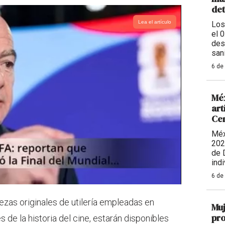
de
Lea el artículo
Los
el 
des
sani
6 de
Méx
art
Ce
Méx
202
de 
indi
6 de
iezas originales de utilería empleadas en
Muj
pro
 de la historia del cine, estarán disponibles