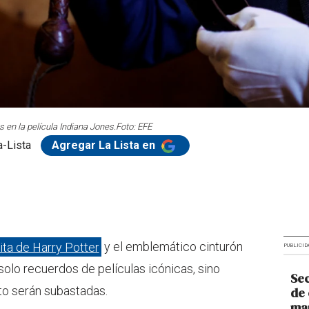
os en la película Indiana Jones.
Foto: EFE
-Lista
Agregar La Lista en
ita de Harry Potter
y el emblemático cinturón
PUBLICID
solo recuerdos de películas icónicas, sino
Sec
to serán subastadas.
de 
man