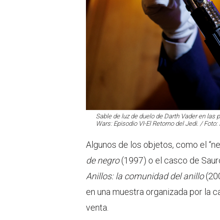
Sable de luz de duelo de Darth Vader en las p
Wars: Episodio VI-El Retorno del Jedi. / Foto:
Algunos de los objetos, como el “ne
de negro
(1997) o el casco de Sauro
Anillos: la comunidad del anillo
(200
en una muestra organizada por la c
venta.