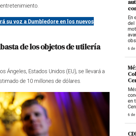
aut
 entretenimiento.
con
En 
rá su voz a Dumbledore en los nuevos
del 
mot
ava
obs
asta de los objetos de utilería
6 de
Méx
Los Ángeles, Estados Unidos (EU), se llevará a
Col
Ce
estimado de 10 millones de dólares.
Méx
con
en 
Cen
6 de
CDM