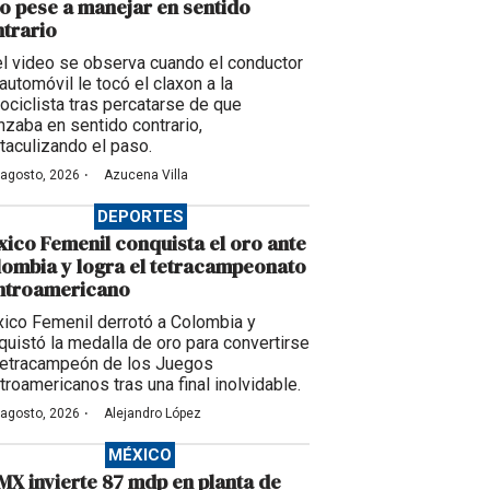
o pese a manejar en sentido
trario
el video se observa cuando el conductor
automóvil le tocó el claxon a la
ociclista tras percatarse de que
nzaba en sentido contrario,
taculizando el paso.
·
 agosto, 2026
Azucena Villa
DEPORTES
ico Femenil conquista el oro ante
ombia y logra el tetracampeonato
ntroamericano
ico Femenil derrotó a Colombia y
quistó la medalla de oro para convertirse
tetracampeón de los Juegos
troamericanos tras una final inolvidable.
·
 agosto, 2026
Alejandro López
MÉXICO
X invierte 87 mdp en planta de