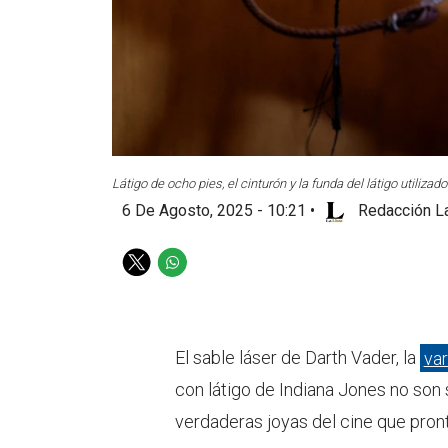
Látigo de ocho pies, el cinturón y la funda del látigo utilizad
6 De Agosto, 2025 - 10:21
•
Redacción La
T
W
w
h
i
a
t
t
t
s
El sable láser de Darth Vader, la
var
e
a
con látigo de Indiana Jones no son 
r
p
p
verdaderas joyas del cine que pron