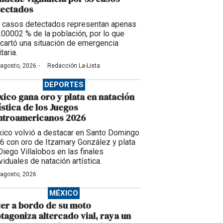
tectados
 casos detectados representan apenas
0.00002 % de la población, por lo que
cartó una situación de emergencia
taria.
·
 agosto, 2026
Redacción La-Lista
DEPORTES
ico gana oro y plata en natación
ística de los Juegos
ntroamericanos 2026
ico volvió a destacar en Santo Domingo
6 con oro de Itzamary González y plata
Diego Villalobos en las finales
viduales de natación artística.
 agosto, 2026
MÉXICO
er a bordo de su moto
tagoniza altercado vial, raya un