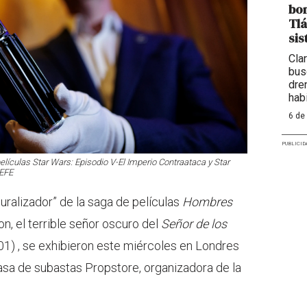
bom
Tlá
sis
Cla
bus
dre
hab
6 de
PUBLICID
elículas Star Wars: Episodio V-El Imperio Contraataca y Star
 EFE
uralizador” de la saga de películas
Hombres
n, el terrible señor oscuro del
Señor de los
1) , se exhibieron este miércoles en Londres
asa de subastas Propstore, organizadora de la