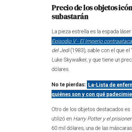
Precio de los objetos icó
subastarán
La pieza estrella es la espada láser
Episodio V - El Imperio contraataca
del Jedi
(1983), sable con el que el 
Luke Skywalker, y que tiene un prec
dólares.
No te pierdas:
La-Lista de enfer
quiénes son y con qué padecimie
Otro de los objetos destacados es la
utilizó en
Harry Potter y el prision
60 mil dólares, una de las máscara