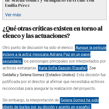
de Selena Gomez y su impacto en el cine con
Emilia Pérez
Ver más
¿Qué otras críticas existen en torno al
elenco y las actuaciones?
Otro punto de discusión ha sido el elenco.
Aunque la película
incluye a la actriz mexicana
Adriana Paz en un papel
secundario,
los personajes principales son interpretados por
actrices extranjeras:
Karla Sofía Gascón (España)
, Zoe
Saldaña y Selena Gomez (Estados Unidos).
Esta decisión fue
justificada por el director al afirmar que necesitaba actrices
reconocidas para asegurar la realización del proyecto.
Sin embargo, la interpretación de
Selena Gomez ha sido
objeto de burlas por su dicción y acento en español.