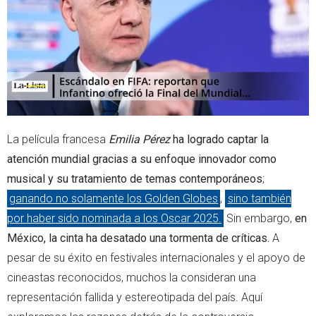
r
p
p
La película francesa
Emilia Pérez
ha logrado captar la
atención mundial gracias a su enfoque innovador como
musical y su tratamiento de temas contemporáneos
;
ganando no solamente los Golden Globes
,
sino también
por haber sido nominada a los Oscar 2025.
Sin embargo,
en
México, la cinta ha desatado una tormenta de críticas.
A
pesar de su éxito en festivales internacionales y el apoyo de
cineastas reconocidos, muchos la consideran una
representación fallida y estereotipada del país. Aquí