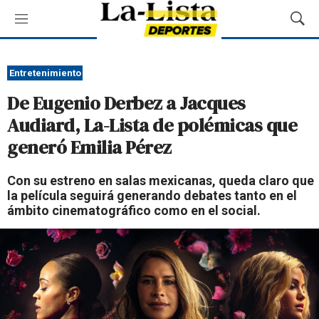
M
M
e
o
n
s
ú
t
Entretenimiento
r
De Eugenio Derbez a Jacques
a
r
Audiard, La-Lista de polémicas que
B
generó Emilia Pérez
ú
s
q
Con su estreno en salas mexicanas, queda claro que
u
la película seguirá generando debates tanto en el
e
ámbito cinematográfico como en el social.
d
a