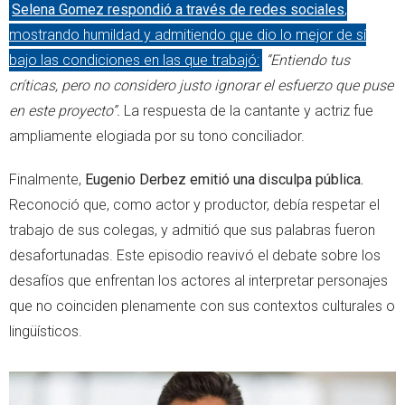
Selena Gomez respondió a través de redes sociales
,
mostrando humildad y admitiendo que dio lo mejor de sí
bajo las condiciones en las que trabajó:
“Entiendo tus
críticas, pero no considero justo ignorar el esfuerzo que puse
en este proyecto”.
La respuesta de la cantante y actriz fue
ampliamente elogiada por su tono conciliador.
Finalmente,
Eugenio Derbez emitió una disculpa pública.
Reconoció que, como actor y productor, debía respetar el
trabajo de sus colegas, y admitió que sus palabras fueron
desafortunadas. Este episodio reavivó el debate sobre los
desafíos que enfrentan los actores al interpretar personajes
que no coinciden plenamente con sus contextos culturales o
lingüísticos.