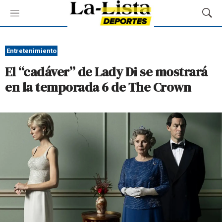
M
M
e
o
n
s
ú
t
Entretenimiento
r
El “cadáver” de Lady Di se mostrará
a
r
en la temporada 6 de The Crown
B
ú
s
q
u
e
d
a