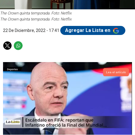
The Crown quinta temporada. Foto: Netflix
The Crown quinta temporada. Foto: Netflix
Agregar La Lista en
22 De Diciembre, 2022 - 17:41
T
W
w
h
i
a
t
t
t
s
Lea el artículo
e
a
r
p
p