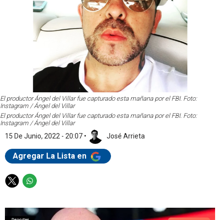
El productor Ángel del Villar fue capturado esta mañana por el FBI. Foto:
Instagram / Ángel del Villar
El productor Ángel del Villar fue capturado esta mañana por el FBI. Foto:
Instagram / Ángel del Villar
15 De Junio, 2022 - 20:07
•
José Arrieta
Agregar La Lista en
T
W
w
h
i
a
t
t