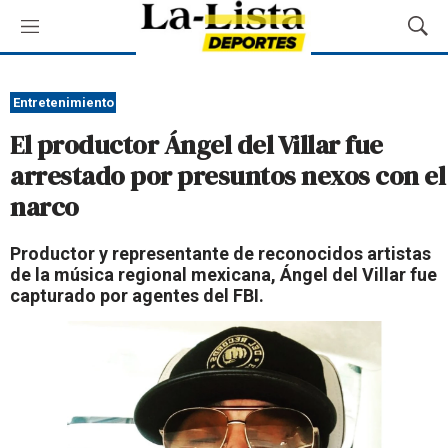
M
M
e
o
n
s
ú
t
Entretenimiento
r
El productor Ángel del Villar fue
a
r
arrestado por presuntos nexos con el
B
narco
ú
s
q
Productor y representante de reconocidos artistas
u
de la música regional mexicana, Ángel del Villar fue
e
capturado por agentes del FBI.
d
a