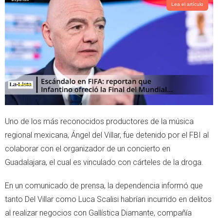
t
s
Lea el artículo
e
a
r
p
p
Uno de los más reconocidos productores de la música
regional mexicana, Ángel del Villar, fue detenido por el FBI al
colaborar con el organizador de un concierto en
Guadalajara, el cual es vinculado con cárteles de la droga.
En un comunicado de prensa, la dependencia informó que
tanto Del Villar como Luca Scalisi habrían incurrido en delitos
al realizar negocios con Gallística Diamante, compañía