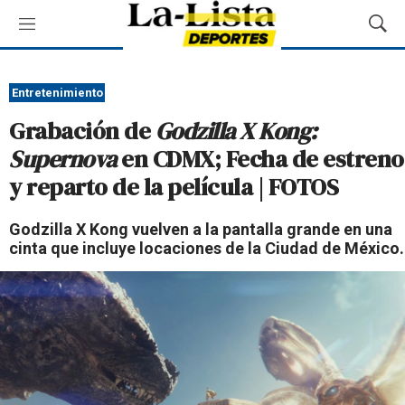
M
M
e
o
n
s
ú
t
Entretenimiento
r
Grabación de
Godzilla X Kong:
a
r
Supernova
en CDMX; Fecha de estreno
B
y reparto de la película | FOTOS
ú
s
q
Godzilla X Kong vuelven a la pantalla grande en una
u
cinta que incluye locaciones de la Ciudad de México.
e
d
a