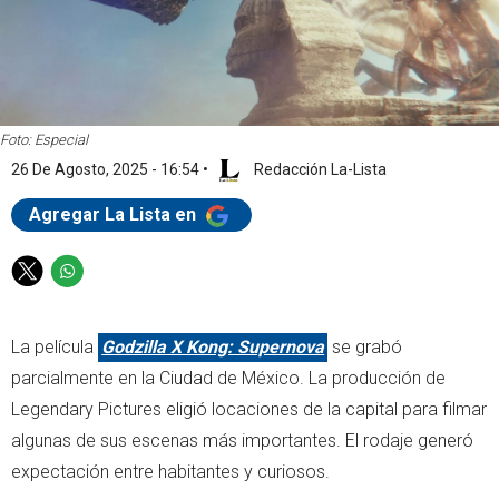
Foto: Especial
26 De Agosto, 2025 - 16:54
•
Redacción La-Lista
Agregar La Lista en
T
W
w
h
i
a
La película
Godzilla X Kong: Supernova
se grabó
t
t
t
s
parcialmente en la Ciudad de México. La producción de
e
a
Legendary Pictures eligió locaciones de la capital para filmar
r
p
algunas de sus escenas más importantes. El rodaje generó
p
expectación entre habitantes y curiosos.